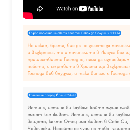
Първо послание на свети апостол Павел до Солуняни 4:14-13
Не искам, братя, вие да не знаете за почина
и възкръсна, то и починалите в Иисуса Бог щ
пришествието Господне, няма да изпреварим 
небето, и мъртвите в Христа ще възкръснат 
Господа във въздуха, и така винаги с Господа
Евангелие според Йоан 5:24-30
Истина, истина ви казвам: който слуша слов
смърт към живот. Истина, истина ви казвам:
Защото, както Отец има живот в Себе Си, т
Човечески. Недейте се чуди на това; защото 