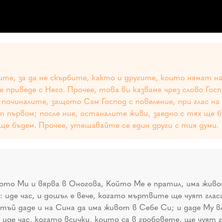
лите, за да не скърбите, както и другите, които нямат н
е приведе с Него. Прочее, това ви казваме чрез слово Го
починалите, защото Сам Господ с повеление, при глас на 
първом; после ние, останалите живи, заедно с тях ще б
 ще бъдем. Прочее, утешавайте се един други с тия думи.
ото Ми и вярва в Оногова, Който Ме е пратил, има живот 
 иде час, и дошъл е вече, когато мъртвите ще чуят глас
ъй даде и на Сина да има живот в Себе Си; и даде Му в
иде час, когато всички, които са в гробовете, ще чуят г