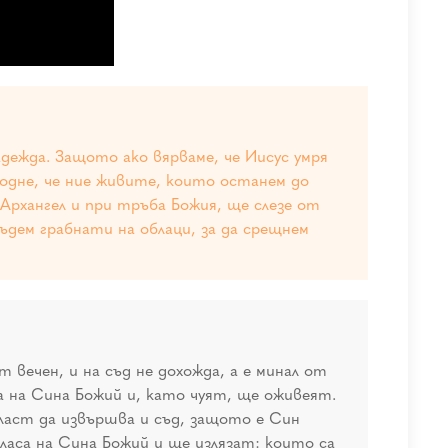
адежда. Защото ако вярваме, че Иисус умря
сподне, че ние живите, които останем до
Архангел и при тръба Божия, ще слезе от
ъдем грабнати на облаци, за да срещнем
вечен, и на съд не дохожда, а е минал от
а на Сина Божий и, като чуят, ще оживеят.
ласт да извършва и съд, защото е Син
ласа на Сина Божий и ще излязат: които са