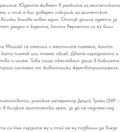
а религия. Юдеите живеят в рамките на египетската
ме, и той е бил доверен съюзник на египетския
 всички богове освен един. Оттук дошла идеята за
пет заедно с юдеите, които вероятно са му били
а Моисей се смесили с местните племена, които
, като пламък или тъмен облак. Двете народности и
ство и ислям. Това също обяснявало защо в библията
щу строга система от животински жертвоприношения.
тиянството, римския император Деций Траян (249 –
в близкия християнски храм, за да се надсмее над
а си към гърдите му и тъй не му позволил да влезе