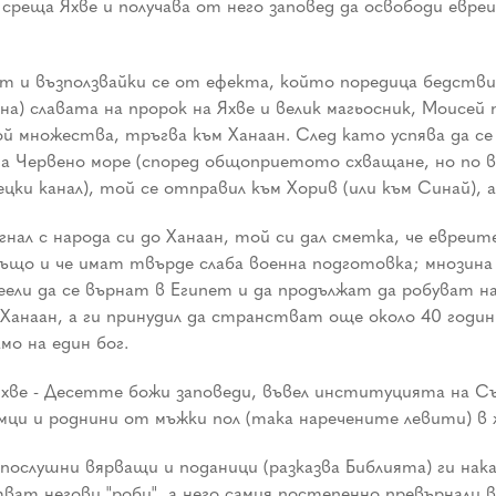
реща Яхве и получава от него заповед да освободи евреит
т и възползвайки се от ефекта, който поредица бедстви
ена) славата на пророк на Яхве и велик магьосник, Моисе
рой множества, тръгва към Ханаан. След като успява да с
на Червено море (според общоприетото схващане, но по ве
цки канал), той се отправил към Хорив (или към Синай), а
ал с народа си до Ханаан, той си дал сметка, че евреи
 също и че имат твърде слаба военна подготовка; мнозин
ели да се върнат в Египет и да продължат да робуват 
в Ханаан, а ги принудил да странстват още около 40 годи
мо на един бог.
е - Десетте божи заповеди, въвел институцията на Съдии
ци и роднини от мъжки пол (така наречените левити) в ж
ослушни вярващи и поданици (разказва Библията) ги нака
ват негови "роби", а него самия постепенно превърнали 