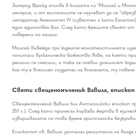
Зигмунд Фройд описва в книгата си "Моисей и Моно
империя, и от египтяните се научават да се "обряз
император Аменхотеп IV (известен и като Ехнатон),
един единствен Бог. След като жреците свалят от 
поверени по начало.
Моисей въвежда при юдеите монотеистичната идея 
почитали вулканическо божество Яхве, на което при
религии се смесили, и така се появил днешният юда
бог ту е всесилен създател на вселената, ту пове
Свети свещеномъченик Вавила, епископ
Свещеномъченик Вавила бил Антиохийски епископ п
251 г.). След като принесъл кървава жертва в езиче
извършваната по това време християнска безкръвн
Епископът св. Вавила застанал решително на входа н