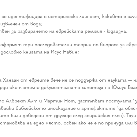
 се идентифицира с историческа личност, какъвто е случ
 извлечен от вода;
ен за разбирането на еврейската религия - юдаизма.
м оформят три последователни теории по въпроса за ев
 дословно книгата на Исус Навин;
 Ханаан от евреите вече не се поддържа от науката — на
ърди окончателно документалната хипотеза на Юлиус Велх
то Албрехт Алт и Мартин Нот, застъпват постулата "за
явайки библейското иносказание и артефактите "да обяс
оито били доведени от другаде след асирийския плен). Т
установява на едно място, освен ако не е по принуда ил