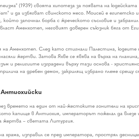
теизма" (1939) своята хипотеза за появата на юдейскат
ват" и да избягват свинското месо. Моисей е египетско и
 който започнал борба с жреческото съсловие и забранил
власт Аменхотеп, неговият доверен съюзник бяга от Еги
на Аменхотеп. След като стигнали Палестина, юдеите н
насяли жертви. Затова Яхве се явява на върха на планина
изъм и религиите изградени върху тази основа - християн
че прилича на дребен демон, закрилящ избрано племе сре
 Антиохийски
рез времето на един от най-жестоките гонители на хрис
ското капище в Антиохия, императорът пожелал да влезе и 
а жертва – светата Литургия.
а храма, изправил се пред императора, прострял десницат