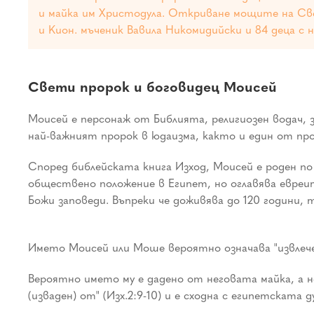
и майка им Христодула. Откриване мощите на Свет
и Кион. мъченик Вавила Никомидийски и 84 деца с 
Свети пророк и боговидец Моисей
Моисей е персонаж от Библията, религиозен водач
най-важният пророк в юдаизма, както и един от п
Според библейската книга Изход, Моисей е роден по
обществено положение в Египет, но оглавява евреи
Божи заповеди. Въпреки че доживява до 120 години
Името Моисей или Моше вероятно означава "извлечен
Вероятно името му е дадено от неговата майка, а не
(изваден) от" (Изх.2:9-10) и е сходна с египетската д