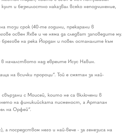
култ и безмилостно наказвал всяко неподчинение,
на този срок (40-те години, прекарани в
ве освен Яхве и че няма да следват заповедите му.
 брегове на река Йордан и повел останалите към
к в началството над евреите Исус Навин.
ща на всички пророци“. Той е смятан за най-
 свързани с Моисей, които не са включени в
ането на финикийската писменост, а Артапан
ел на Орфей“.
 посредством него и най-вече - за генезиса на