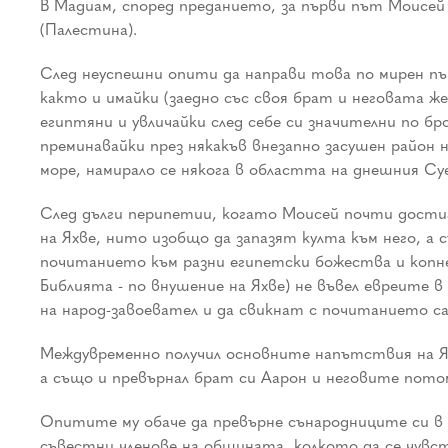
В Мадиам, според преданието, за първи път Моисей с
(Палестина).
След неуспешни опити да направи това по мирен пъ
както и имайки (заедно със своя брат и неговата ж
египтяни и увличайки след себе си значителни по б
преминавайки през някакъв внезапно засушен район 
море, намирало се някога в областта на днешния Суе
След дълги перипетии, когато Моисей почти достигн
на Яхве, нито изобщо да запазят култа към него, а
почитанието към разни египетски божества и копне
Библията - по внушение на Яхве) не въвел евреите 
на народ-завоевател и да свикнат с почитанието са
Междувременно получил основните напътствия на Яхв
а също и превърнал брат си Аарон и неговите потом
Опитите му обаче да превърне сънародниците си в п
съвестни членове на общината, колкото да се чувст