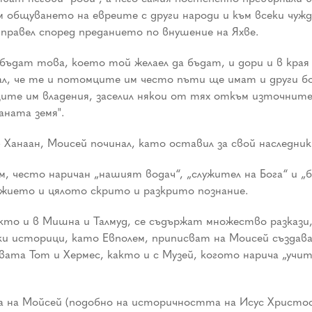
общуването на евреите с други народи и към всеки чужд 
 правел според преданието по внушение на Яхве.
бъдат това, което той желаел да бъдат, и дори и в края 
, че те и потомците им често пъти ще имат и други бого
щите им владения, заселил някои от тях откъм източните
ната земя".
Ханаан, Моисей починал, като оставил за свой наследни
 често наричан „нашият водач“, „служител на Бога“ и „ба
жието и цялото скрито и разкрито познание.
кто и в Мишна и Талмуд, се съдържат множество разкази,
ки историци, като Евполем, приписват на Моисей създав
ата Тот и Хермес, както и с Музей, когото нарича „учит
 Мойсей (подобно на историчността на Исус Христос), а