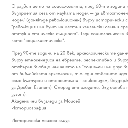
С развитието на социологията, през 60-те години н
възприетия сега от науката модел — за автохтонен 
модел" (донякъде революционен) върху исторически
"революция или бунт на местни ханаански селяни сре
оттук и етническа същност". Тази социологическа ве
като "социалистическа".
През 90-те години на 20 век, археологическите данн
върху етногенезиса на евреите, респективно и вър
отхвърля въобще наличието на "социален или друг в
от библейската археология, т.е. единствените иден
само културни и относителни - аниконизъм, въздърж
за Древен Египет). Според етнолозите, въз основа 
зугот).
Академични възгледи за Моисей
Историография
Историческа психоанализа