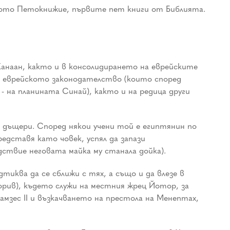
еното Петокнижие, първите пет книги от Библията.
Ханаан, както и в консолидирането на еврейските
на еврейското законодателство (които според
- на планината Синай), както и на редица други
е дъщери. Според някои учени той е египтянин по
едставя като човек, успял да запази
дствие неговата майка му станала дойка).
иква да се сближи с тях, а също и да влезе в
орив), където служи на местния жрец Йотор, за
амзес II и възкачването на престола на Менептах,