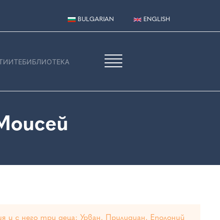
BULGARIAN
ENGLISH
ТИИТЕ
БИБЛИОТЕКА
Моисей
хия
и с него три деца: Урван, Прилидиан, Еполоний