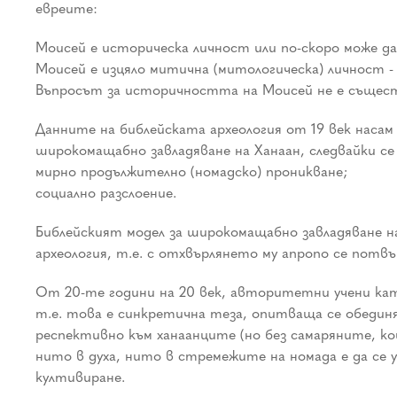
евреите:
Моисей е историческа личност или по-скоро може да
Моисей е изцяло митична (митологическа) личност -
Въпросът за историчността на Моисей не е съществ
Данните на библейската археология от 19 век наса
широкомащабно завладяване на Ханаан, следвайки се
мирно продължително (номадско) проникване;
социално разслоение.
Библейският модел за широкомащабно завладяване на
археология, т.е. с отхвърлянето му апропо се потв
От 20-те години на 20 век, авторитетни учени ка
т.е. това е синкретична теза, опитваща се обедин
респективно към ханаанците (но без самаряните, к
нито в духа, нито в стремежите на номада е да се 
култивиране.