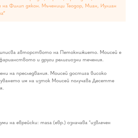
 на Филип дякон. Мъченици Теодор, Миан, Иулиан
на”
 приписва авторството на Петокнижието. Моисей е
фарианството и други религиозни течения.
ени на преследвания. Моисей достига високо
туването им на изток Моисей получава Десетте
я.
и на еврейски: masa (евр.) означава "извлечен