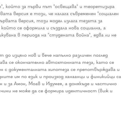
нт", който за първи път "освещава" и теоретизира
ата версия е този, че налага съвременен "социален
ървата версия, този модел излага тезата за
който се оформила и създала нова социална, а
кувана в периода на "студената война", едва ли не
 до изцяло нов и вече напълно различен поглед
дава се окончателно автохтонната теза, като се
ден с документалната хипотеза се препотвърждава и
ните им по език и произход ханаанци и финикийци са
 и за Амон, Моав и Идумея, а донякъде и частично
ичини не може да се формира идентичност (виж и