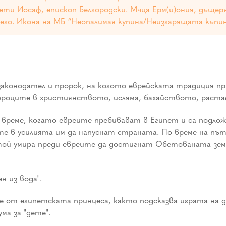
и Иосаф, епископ Белгородски. Мчца Ерм(и)ония, дъщеря
него. Икона на МБ “Неопалимая купина/Неизгарящата къпи
, законодател и пророк, на когото еврейската традиция
ророците в християнството, исляма, бахайството, раста
 време, когато евреите пребивават в Египет и са подлож
те в усилията им да напуснат страната. По време на пъ
, той умира преди евреите да достигнат Обетованата зем
 из вода".
 от египетската принцеса, както подсказва играта на дум
ума за "дете".