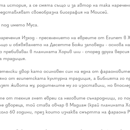
та история, а се смята също и за автор на така нареч
редставляват своеобразна биография на Моисей.
 под името Муса.
наречения Изход - преселението на евреите от Египет в 
 също и обявяването на Десетте Божи заповеди - основа 
 пребивавал в планината Хорив или - според друга версия 
а традиция.
адетелски двор като осиновен син на една от фараоновит
ияно от египетската културна традиция, а Библията го пр
азят живота му, родителите му го изоставили, но впосле
 от техния гнет евреи са неговите сънародници, го подт
е двореца, той става овчар в Мадиам (край планината Х
оло 60 години, през които изчаква смъртта на фараона Р