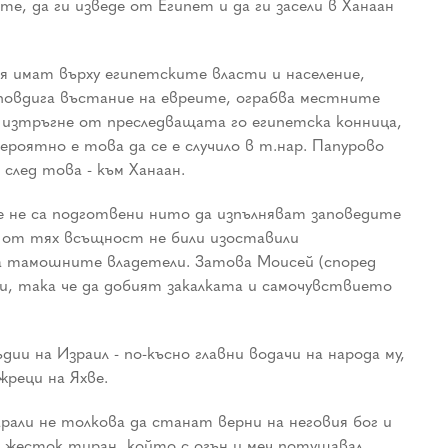
е, да ги изведе от Египет и да ги засели в Ханаан
я имат върху египетските власти и население,
й повдига въстание на евреите, ограбва местните
е изтръгне от преследващата го египетска конница,
роятно е това да се е случило в т.нар. Папурово
 след това - към Ханаан.
те не са подготвени нито да изпълняват заповедите
а от тях всъщност не били изоставили
на тамошните владетели. Затова Моисей (според
ни, така че да добият закалката и самочувствието
 на Израил - по-късно главни водачи на народа му,
реци на Яхве.
рали не толкова да станат верни на неговия бог и
в жесток тиран, който с огън и меч потушавал