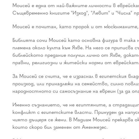
Моисей е една от най-важните личности в еврейска
Същевременно книгите "Изход", "Левит" и "Числа" п
Моисей е почитан, като пророк и от мюсюлманите,
Библията сочи Моисей като основна фигура в така 
племена около култа към Яхве. На него се приписва
библейското предание получил лично от Яхве, докато
правни, религиозни и житейски норми от еврейскат
За Моисей се счита, че е израснал в египетския вл
произход, или принадлежи на семейство, силно повл
народностното си самосъзнание на евреин (за да оп
Именно съзнанието, че не египтяните, а страдащите
конфликт с египетските власти. Принуден да напусн
чиято дъщеря се жени. В Мадиам Моисей прекарва ок
които скоро бил заменен от Аменмезес.