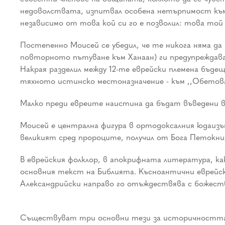
недоволствата, изпитвал особена нетърпимост към 
независимо от това кой си го е позволил: това той
Постепенно Моисей се убедил, че те никога няма да 
повторното пътуване към Ханаан) ги предупреждавал
Накрая разделил между 12-те еврейски племена бъде
тяхното истинско местоназначение - към ,,Обетова
Малко преди евреите наистина да бъдат въведени в 
Моисей е централна фигура в ортодоксалния юдаизъм,
великият сред пророците, получил от Бога Петокни
В еврейския фолклор, в апокрифната литература, ка
основния текст на Библията. Късноантични еврейс
Александрийски направо го отъждествява с божеств
Съществуват три основни тези за историчността на