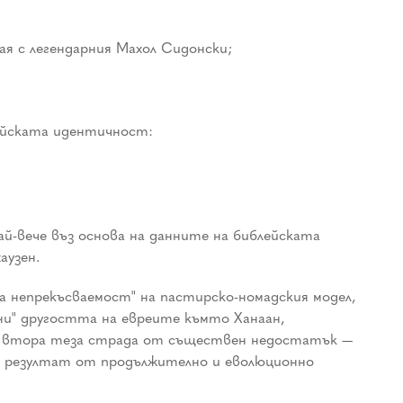
ая с легендарния Махол Сидонски;
рейската идентичност:
й-вече въз основа на данните на библейската
аузен.
 непрекъсваемост" на пастирско-номадския модел,
ни" другостта на евреите къмто Ханаан,
ази втора теза страда от съществен недостатък —
и в резултат от продължително и еволюционно