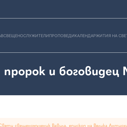
АВ
СВЕЩЕНОСЛУЖИТЕЛИ
ПРОПОВЕДИ
КАЛЕНДАР
ЖИТИЯ НА СВЕ
 пророк и боговидец 
Свети свещеномъченик Вавила, епископ на Велика Антио