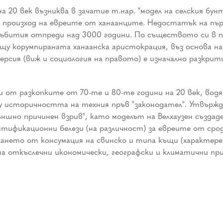
а 20 век възниква в зачатие т.нар. "модел на селския бу
произход на евреите от ханаанците. Недостатък на първ
 събития отпреди над 3000 години. По съществото си в п
щу корумпираната ханаанска аристокрация, въз основа на 
рсия (виж и социология на правото) е изначално разкрити
и от разкопките от 70-те и 80-те години на 20 век, водят
ху историчността на техния пръв "законодател". Утвърж
ъншно причинен взрив", като моделът на Велхаузен създа
тификационни белези (на различност) за евреите от срод
ането от консумация на свинско и типа къщи (характерен
на откъслечни икономически, географски и климатични пр