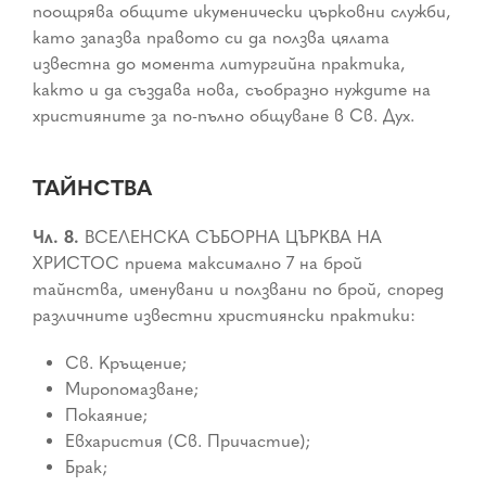
поощрява общите икуменически църковни служби,
като запазва правото си да ползва цялата
известна до момента литургийна практика,
както и да създава нова, съобразно нуждите на
християните за по-пълно общуване в Св. Дух.
ТАЙНСТВА
Чл. 8.
ВСЕЛЕНСКА СЪБОРНА ЦЪРКВА НА
ХРИСТОС приема максимално 7 на брой
тайнства, именувани и ползвани по брой, според
различните известни християнски практики:
Св. Кръщение;
Миропомазване;
Покаяние;
Евхаристия (Св. Причастие);
Брак;