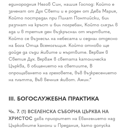
единородния Негов Син, нашия Господ: Който е
заченат от Дух Свети и е роден от Дева Мария,
Който пострадал при Пилат Понтийски, бил
разпнат на кръст и бил погребан, Който слязъл в
ада и в третия ден възкръснал от мъртвите,
Който се възнесъл на небесата и седнал отдясно
на Бога Отца Всемогъщия. Който отново ще
дойде да съди живите и мъртвите. Вярвам в
Светия Дух. Вярвам в светата католическа
Църква, в общението на светиите, В
опрощаването на греховете, във възкресението
на плътта, Във вечния живот. Амин.”
III. БОГОСЛУЖЕБНА ПРАКТИКА
Чл. 7. (1) ВСЕЛЕНСКА СЪБОРНА ЦЪРКВА НА
ХРИСТОС
дава приоритет на Евангелието над
Църковните канони и Предания, като допуска