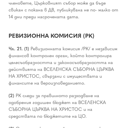
членовете, Църковният събор може да бъде
свикан с покана в ДВ, публикувана не по- малко от
14 дни преди насрочената дата.
РЕВИЗИОННА КОМИСИЯ (РК)
Чл. 21. (1)
Ревизионната комисия /РК/ е независим
финансов контролен орган, който контролира
целесъобразността и законосъобразността на
действията на ВСЕЛЕНСКА СЪБОРНА ЦЪРКВА
НА ХРИСТОС, свързани с имуществата и
финансите на вероизповеданието.
(2)
РК следи за правилното разходване на
одобрения годишен бюджет на ВСЕЛЕНСКА
СЪБОРНА ЦЪРКВА НА ХРИСТОС и на
средствата по бюджетите на ЦО.