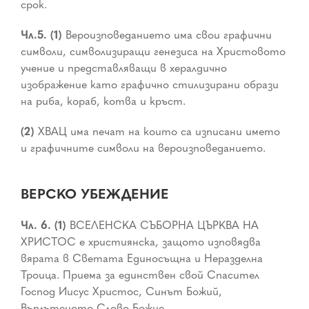
срок.
Чл.5. (1)
Вероизповеданието има свои графични
символи, символизиращи генезиса на Христовото
учение и представляващи в хералдично
изображение като графично стилизирани образи
на риба, кораб, котва и кръст.
(2)
ХВАЦ има печат на които са изписани името
и графичните символи на вероизповеданието.
ВЕРСКО УБЕЖДЕНИЕ
Чл. 6. (1)
ВСЕЛЕНСКА СЪБОРНА ЦЪРКВА НА
ХРИСТОС е християнска, защото изповядва
вярата в Светата Единосъщна и Неразделна
Троица. Приема за единствен свой Спасител
Господ Иисус Христос, Синът Божий,
Въплътеното Слово Божие.