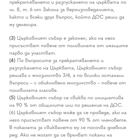
прекратяването и разпускането на църквата по
чл. 8, т. 6 от Закона за вероизповеданията,
както и всеки друг въпрос, който ДОС реши да
му делегира.
(3)
Църковният събор е законен, ако на него
присъстват повече от половината от имащите
парво да участват.
(4)
По въпросите за прекратяването и
разпускането на Църквата, Църковният събор
решава с мнозинство 3/4, а по всички останали
въпроси – с обикновено мнозинство – повече от
половината гласове.
(5)
Църковният събор се свиква по инициатива
на 90 % от общините или по решение на ДОС.
(6) Църковният събор може да се проведе, ако на
него присъстват повече от 90 % от членовете.
В поканата за свикването му се посочва дневния
ред. Ако не могат да се връчват покани на