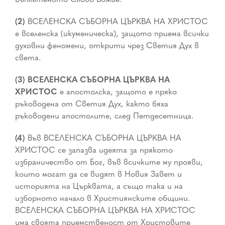
(2)
ВСЕЛЕНСКА СЪБОРНА ЦЪРКВА НА ХРИСТОС
е вселенска (икуменическа), защото приема всички
духовни феномени, открити чрез Светия Дух в
света.
(3) ВСЕЛЕНСКА СЪБОРНА ЦЪРКВА НА
ХРИСТОС
е апостолска, защото е пряко
ръководена от Светия Дух, както бяха
ръководени апостолите, след Петдесетница.
(4)
Във ВСЕЛЕНСКА СЪБОРНА ЦЪРКВА НА
ХРИСТОС се запазва идеята за прякото
избраничество от Бог, във всичките му прояви,
които могат да се видят в Новия Завет и
историята на Църквата, а също така и на
изборното начало в Християнските общини.
ВСЕЛЕНСКА СЪБОРНА ЦЪРКВА НА ХРИСТОС
има своята приемственост от Христовите