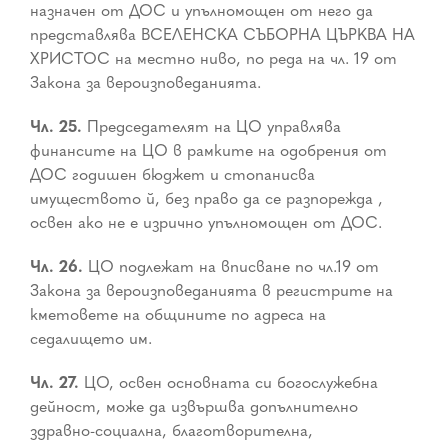
назначен от ДОС и упълномощен от него да
представлява ВСЕЛЕНСКА СЪБОРНА ЦЪРКВА НА
ХРИСТОС на местно ниво, по реда на чл. 19 от
Закона за вероизповеданията.
Чл. 25.
Председателят на ЦО управлява
финансите на ЦО в рамките на одобрения от
ДОС годишен бюджет и стопанисва
имуществото й, без право да се разпорежда ,
освен ако не е изрично упълномощен от ДОС.
Чл. 26.
ЦО подлежат на вписване по чл.19 от
Закона за вероизповеданията в регистрите на
кметовете на общините по адреса на
седалището им.
Чл. 27.
ЦО, освен основната си богослужебна
дейност, може да извършва допълнително
здравно-социална, благотворителна,