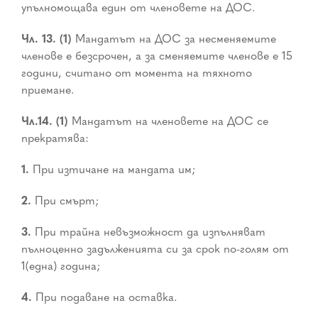
упълномощава един от членовете на ДОС.
Чл. 13. (1)
Мандатът на ДОС за несменяемите
членове е безсрочен, а за сменяемите членове е 15
години, считано от момента на тяхното
приемане.
Чл.14. (1)
Мандатът на членовете на ДОС се
прекратява:
1.
При изтичане на мандата им;
2.
При смърт;
3.
При трайна невъзможност да изпълняват
пълноценно задълженията си за срок по-голям от
1(една) година;
4.
При подаване на оставка.