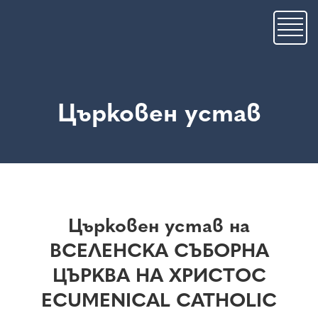
Премини
към
основното
съдържание
Църковен устав
Църковен устав на
ВСЕЛЕНСКА СЪБОРНА
ЦЪРКВА НА ХРИСТОС
ECUMENICAL CATHOLIC