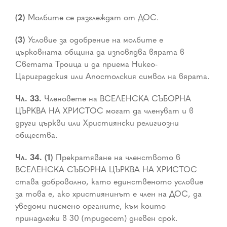
(2)
Молбите се разглеждат от ДОС.
(3)
Условие за одобрение на молбите е
църковната община да изповядва вярата в
Светата Троица и да приема Никео-
Цариградския или Апостолския символ на вярата.
Чл. 33.
Членовете на ВСЕЛЕНСКА СЪБОРНА
ЦЪРКВА НА ХРИСТОС могат да членуват и в
други църкви или Християнски религиозни
общества.
Чл. 34. (1)
Прекратяване на членството в
ВСЕЛЕНСКА СЪБОРНА ЦЪРКВА НА ХРИСТОС
става доброволно, като единственото условие
за това е, ако християнинът е член на ДОС, да
уведоми писмено органите, към които
принадлежи в 30 (тридесет) дневен срок.