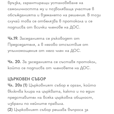
връзка, гарантиращи установяване на
самоличността му и позволяваща участие в
обсъжданията и вземането на решения. В този
случай това се отбелязва в протокола и се
подписва от всички членове на ДОС.
Чл.19.
Заседанията се ръководят от
Председателя, а в негово отсъствие от
упълномощения от него член на ДОС.
Чл. 20.
За заседанията се съставя протокол,
който се подписва от членовете на ДОС.
ЦЪРКОВЕН СЪБОР
Чл. 20а (1)
Църковният събор е орган, който
включва клира на църквата, както и по един
представител на всяка църковна общност,
избрани по нейните правила.
(2)
Църковният събор решава въпроса за