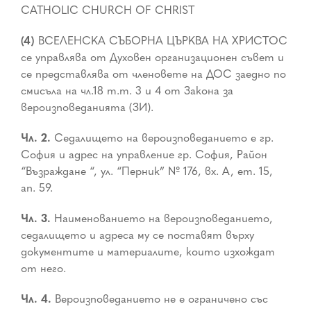
CATHOLIC CHURCH OF CHRIST
(4)
ВСЕЛЕНСКА СЪБОРНА ЦЪРКВА НА ХРИСТОС
се управлява от Духовен организационен съвет и
се представлява от членовете на ДОС заедно по
смисъла на чл.18 т.т. 3 и 4 от Закона за
вероизповеданията (ЗИ).
Чл. 2.
Седалището на вероизповеданието е гр.
София и адрес на управление гр. София, Район
“Възраждане “, ул. “Перник” № 176, вх. А, ет. 15,
ап. 59.
Чл. 3.
Наименованието на вероизповеданието,
седалището и адреса му се поставят върху
документите и материалите, които изхождат
от него.
Чл. 4.
Вероизповеданието не е ограничено със