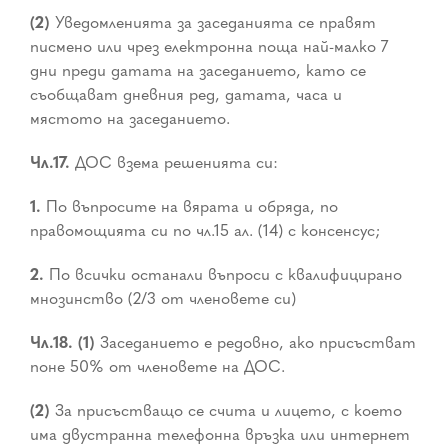
(2)
Уведомленията за заседанията се правят
писмено или чрез електронна поща най-малко 7
дни преди датата на заседанието, като се
съобщават дневния ред, датата, часа и
мястото на заседанието.
Чл.17.
ДОС взема решенията си:
1.
По въпросите на вярата и обряда, по
правомощията си по чл.15 ал. (14) с консенсус;
2.
По всички останали въпроси с квалифицирано
мнозинство (2/3 от членовете си)
Чл.18. (1)
Заседанието е редовно, ако присъстват
поне 50% от членовете на ДОС.
(2)
За присъстващо се счита и лицето, с което
има двустранна телефонна връзка или интернет