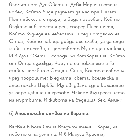
въплъти от Дух Свети и Дева Мария и стана
човек; Който биде разпнат за нас при Пилат
Понтийски, и страда, и биде погребан; Който
възкръсна в третия ден, според Писанията;
Който възлезе на небесата, и седи отдясно на
Отца; Който пак ще дойде със слава, за да съди
живи и мъртви, и царството Му не ще има край;
И в Духа Свети, Господа, животворящия, Който
от Отца изхожда, Комуто се покланяме и Го
славим наравно с Отца и Сина, Който е говорил
чрез пророците; В едната, света, вселенска и
апостолска Църква. Изповядваме едно кръщение
за опрощаване на грехове. Чакаме възкресението
на мъртвите. И живота на бъдещия век. Амин.”
б)
Апостолски символ на вярата
:
Вярвам в Бога Отца Вседържителя, Творец на
небето и на земята. И в Иисуса Христа,