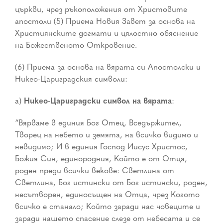
църкви, чрез ръкоположения от Христовите
апостоли (5) Приема Новия Завет за основа на
Християнските догмати и цялостно обяснение
на Божественото Откровение.
(6) Приема за основа на вярата си Апостолски и
Никео-Цариградския символи:
а)
Никео-Цариградски символ на вярата
:
“Вярваме в единия Бог Отец, Вседържител,
Творец на небето и земята, на всичко видимо и
невидимо; И в единия Господ Иисус Христос,
Божия Син, единородния, Който е от Отца,
роден преди всички векове: Светлина от
Светлина, Бог истински от Бог истински, роден,
несътворен, единосъщен на Отца, чрез Когото
всичко е станало; Който заради нас човеците и
заради нашето спасение слезе от небесата и се