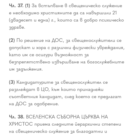
Чл. 37. (1)
За встъпване в свещеническо служение
е необходимо християните да са навършили 21
(двадесет и една) г., които са в добро психическо
здраве.
(2)
По решение на ДОС, за свещенослужители се
допускат и хора с различни физически увреждания,
като им се осигури възможност за
безпрепятствено извършване на богослужебните
им задължения.
(3)
Кандидатурите за свещенослужител се
разглеждат в ЦО, към които принадлежи
съответния кандидат, след което се предлагат
на ДОС за одобрение.
Чл. 38.
ВСЕЛЕНСКА СЪБОРНА ЦЪРКВА НА
ХРИСТОС приема следните йерархични степени
на свещеническо служение за благодатни и