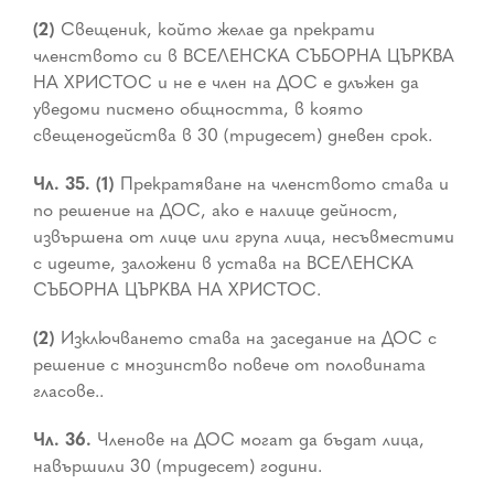
(2)
Свещеник, който желае да прекрати
членството си в ВСЕЛЕНСКА СЪБОРНА ЦЪРКВА
НА ХРИСТОС и не е член на ДОС е длъжен да
уведоми писмено общността, в която
свещенодейства в 30 (тридесет) дневен срок.
Чл. 35. (1)
Прекратяване на членството става и
по решение на ДОС, ако е налице дейност,
извършена от лице или група лица, несъвместими
с идеите, заложени в устава на ВСЕЛЕНСКА
СЪБОРНА ЦЪРКВА НА ХРИСТОС.
(2)
Изключването става на заседание на ДОС с
решение с мнозинство повече от половината
гласове..
Чл. 36.
Членове на ДОС могат да бъдат лица,
навършили 30 (тридесет) години.