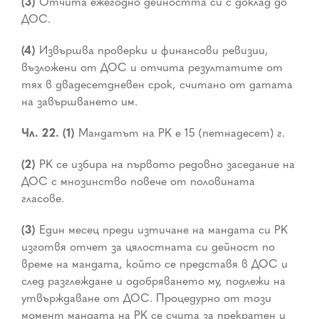
(3)
Отчита ежегодно дейността си с доклад до
ДОС.
(4)
Извършва проверки и финансови ревизии,
възложени от ДОС и отчита резултатите от
тях в двадесетдневен срок, считано от датата
на завършването им.
Чл. 22. (1)
Мандатът на РК е 15 (петнадесет) г.
(2)
РК се избира на първото редовно заседание на
ДОС с мнозинство повече от половината
гласове.
(3)
Един месец преди изтичане на мандата си РК
изготвя отчет за цялостната си дейност по
време на мандата, който се представя в ДОС и
след разглеждане и одобряването му, подлежи на
утвърждаване от ДОС. Процедурно от този
момент мандата на РК се счита за прекратен и