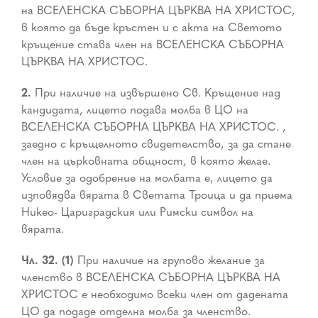
на ВСЕЛЕНСКА СЪБОРНА ЦЪРКВА НА ХРИСТОС,
в която да бъде кръстен и с акта на Светото
кръщение става член на ВСЕЛЕНСКА СЪБОРНА
ЦЪРКВА НА ХРИСТОС.
2.
При наличие на извършено Св. Кръщение над
кандидата, лицето подава молба в ЦО на
ВСЕЛЕНСКА СЪБОРНА ЦЪРКВА НА ХРИСТОС. ,
заедно с кръщелното свидетелство, за да стане
член на църковната общност, в която желае.
Условие за одобрение на молбата е, лицето да
изповядва вярата в Светата Троица и да приема
Никео- Цариградския или Римски символ на
вярата.
Чл. 32. (1)
При наличие на групово желание за
членство в ВСЕЛЕНСКА СЪБОРНА ЦЪРКВА НА
ХРИСТОС е необходимо всеки член от дадената
ЦО да подаде отделна молба за членство.