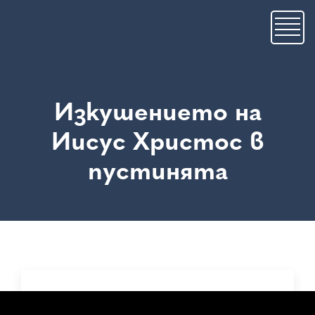
Skip
to
main
content
Изкушението на
Иисус Христос в
пустинята