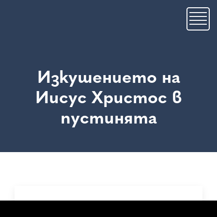
Премини
към
основното
съдържание
Изкушението на
Иисус Христос в
пустинята