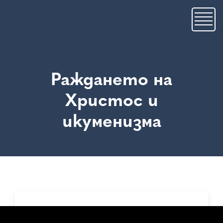
Skip
to
main
content
Раждането на
Христос и
икуменизма