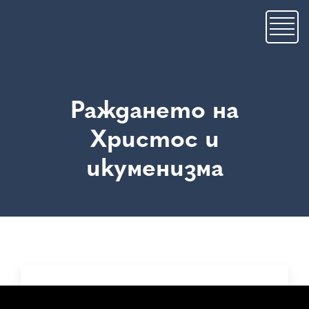
Премини
към
основното
съдържание
Раждането на
Христос и
икуменизма