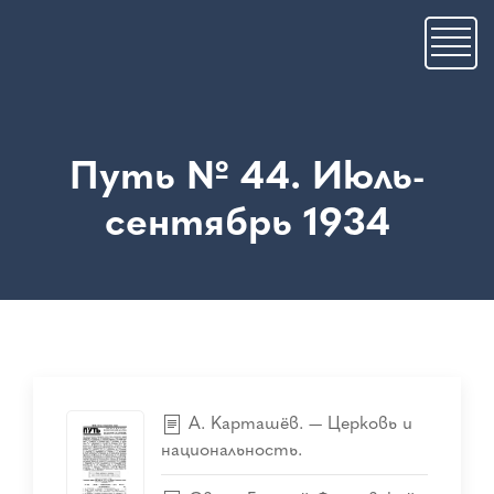
Skip
to
main
content
Путь № 44. Июль-
сентябрь 1934
А. Карташёв. — Церковь и
национальность.