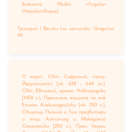
Божията Майка «Лидска»
(Неръкотворна)
Григорий I Велики (на латински: Gregorius
PP.
11 март: Свт. Софроний, патр.
Йерусалимски [ок. 638 - 644 гг.].
Свт. Евтимий, архиеп. Новгородски
[1458 г.]. Пренасяне мощите на мчк
Епимах Александрийски [ок. 250 г.].
Свщмчци Пионий и Лин презвитери
и мчци Асклипиад и Македоний
Смирненски [250 г.]. Преп. Георги