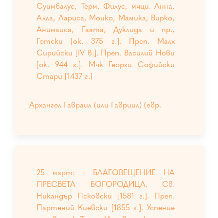
Суимбалус, Терм, Филус, мчци. Анна,
Алла, Лариса, Моико, Мамика, Вирко,
Анимаиса, Гаата, Дуклида и пр.,
Готски [ок. 375 г.]. Преп. Малх
Сирийски [IV в.]. Преп. Василий Нови
[ок. 944 г.]. Мчк Георги Софийски
Стари [1437 г.]
Архангел Гавраил (или Гавриил) (евр.
25 март: : БЛАГОВЕЩЕНИЕ НА
ПРЕСВЕТА БОГОРОДИЦА. Св.
Никандър Псковски [1581 г.]. Преп.
Партений Киевски [1855 г.]. Успение