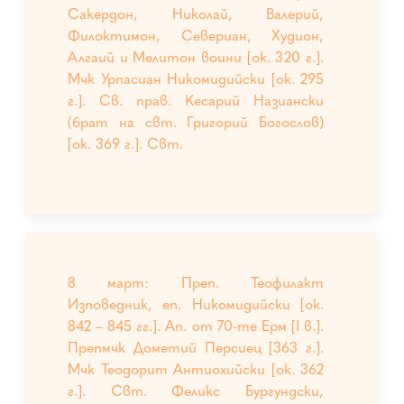
Сакердон, Николай, Валерий,
Филоктимон, Севериан, Худион,
Алгаий и Мелитон воини [ок. 320 г.].
Мчк Урпасиан Никомидийски [ок. 295
г.]. Св. прав. Кесарий Назиански
(брат на свт. Григорий Богослов)
[ок. 369 г.]. Свт.
8 март: Преп. Теофилакт
Изповедник, еп. Никомидийски [ок.
842 – 845 гг.]. Ап. от 70-те Ерм [I в.].
Препмчк Дометий Персиец [363 г.].
Мчк Теодорит Антиохийски [ок. 362
г.]. Свт. Феликс Бургундски,