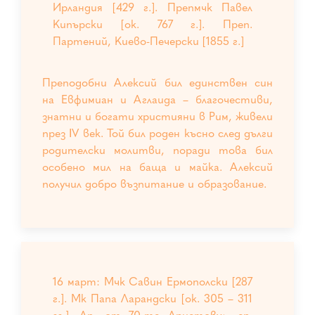
Ирландия [429 г.]. Препмчк Павел
Кипърски [ок. 767 г.]. Преп.
Партений, Киево-Печерски [1855 г.]
Преподобни Алексий бил единствен син
на Евфимиан и Аглаида – благочестиви,
знатни и богати християни в Рим, живели
през ІV век. Той бил роден късно след дълги
родителски молитви, поради това бил
особено мил на баща и майка. Алексий
получил добро възпитание и образование.
16 март: Мчк Савин Ермополски [287
г.]. Мк Папа Ларандски [ок. 305 – 311