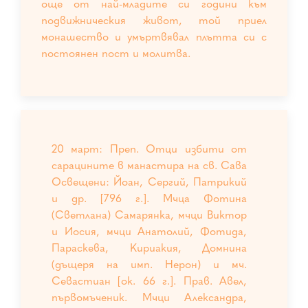
още от най-младите си години към
подвижническия живот, той приел
монашество и умъртвявал плътта си с
постоянен пост и молитва.
20 март: Преп. Отци избити от
сарацините в манастира на св. Сава
Освещени: Йоан, Сергий, Патрикий
и др. [796 г.]. Мчца Фотина
(Светлана) Самарянка, мчци Виктор
и Иосия, мчци Анатолий, Фотида,
Параскева, Кириакия, Домнина
(дъщеря на имп. Нерон) и мч.
Севастиан [ок. 66 г.]. Прав. Авел,
първомъченик. Мчци Александра,