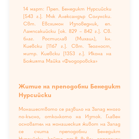
14 март: Преп. Бенедикт Нурсийски
[543 г.]. Мчк Александър Солунски.
Свт. Евсхимон Изповедник, еп.
Лампсакийски [ок. 829 – 842 г.]. Св.
благ. Ростислав (Михаил), кн.
Киевски [1167 г.]. Свт. Теогност,
митр. Киевски [1353 г.]. Икона на
Божията Майка «Фьодоровска»
Житие на преподобни Бенедикт
Нурсийски
Монашеството се развило на Запад много
по-късно, отколкото на Изток. Главен
основател на монашеския живот на Запад
се счита преподобни Бенедикт
Нурсийски, който пръв въвел определен