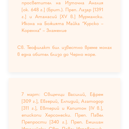
просветител на Източна Англия
[ок. 648 г.] (Брит.). Преп. Лазар [1391
г.] и Атанасий [XV в.] Мурмански.
Икона на Божията Майка “Курско –
Коренна” – Знамение
Св. Теофилакт бил известно време монах
в една обител близо до Черно море.
7 март: Свщмчци Василий, Ефрем
[309 г.], Евгерий, Елпидий, Агатодор
[311 г.], Евтерий и Капитон [IV в.],
епископи Херсонески. Преп. Павел
Препрости [340 г.]. Преп. Емилиан
Италийски. Свт. Павел Изповедник,