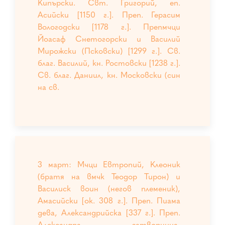
Кипърски. Свт. Григорий, еп.
Асийски [1150 г.]. Преп. Герасим
Вологодски [1178 г.]. Препмчци
Йоасаф Снетогорски и Василий
Мирожски (Псковски) [1299 г.]. Св.
благ. Василий, кн. Ростовски [1238 г.].
Св. благ. Даниил, кн. Московски (син
на св.
3 март: Мчци Евтропий, Клеоник
(братя на вмчк Теодор Тирон) и
Василиск воин (негов племеник),
Амасийски [ок. 308 г.]. Преп. Пиама
дева, Александрийска [337 г.]. Преп.
Александра затворница,