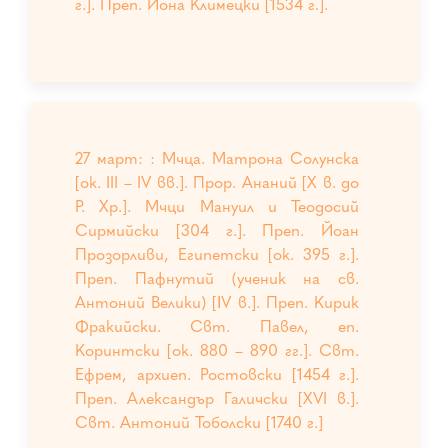
г.]. Преп. Иона Климецки [1534 г.].
27 март: : Мчца. Матрона Солунска
[ок. III – IV вв.]. Прор. Ананий [X в. до
Р. Хр.]. Мчци Мануил и Теодосий
Сирмийски [304 г.]. Преп. Йоан
Прозорливи, Египетски [ок. 395 г.].
Преп. Пафнутий (ученик на св.
Антоний Велики) [ІV в.]. Преп. Кирик
Фракийски. Свт. Павел, еп.
Коринтски [ок. 880 – 890 гг.]. Свт.
Ефрем, архиеп. Ростовски [1454 г.].
Преп. Александър Галичски [XVI в.].
Свт. Антоний Тоболски [1740 г.]