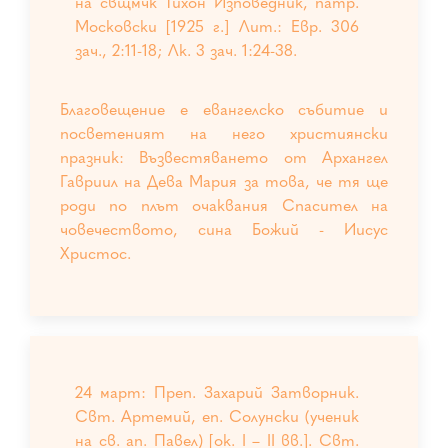
на свщмчк Тихон Изповедник, патр.
Московски [1925 г.] Лит.: Евр. 306
зач., 2:11-18; Лк. 3 зач. 1:24-38.
Благовещение е евангелско събитие и
посветеният на него християнски
празник: Възвестяването от Архангел
Гавриил на Дева Мария за това, че тя ще
роди по плът очаквания Спасител на
човечеството, сина Божий - Иисус
Христос.
24 март: Преп. Захарий Затворник.
Свт. Артемий, еп. Солунски (ученик
на св. ап. Павел) [ок. I – II вв.]. Свт.