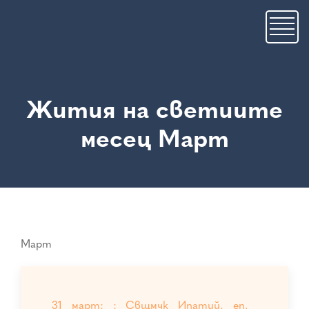
Премини
към
основното
съдържание
Жития на светиите
месец Март
Март
31 март: : Свщмчк Ипатий, еп.