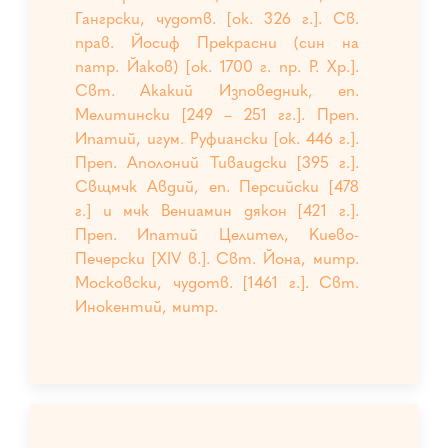
Гангрски, чудотв. [ок. 326 г.]. Св.
прав. Йосиф Прекрасни (син на
патр. Йаков) [ок. 1700 г. пр. Р. Хр.].
Свт. Акакий Изповедник, еп.
Мелитински [249 – 251 гг.]. Преп.
Ипатий, игум. Руфиански [ок. 446 г.].
Преп. Аполоний Тиваидски [395 г.].
Свщмчк Авдий, еп. Персийски [478
г.] и мчк Вениамин дякон [421 г.].
Преп. Ипатий Целител, Киево-
Печерски [XIV в.]. Свт. Йона, митр.
Московски, чудотв. [1461 г.]. Свт.
Инокентий, митр.