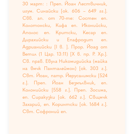
30 март: : Преп. Йоан Лествичник,
игум. Синайски [ок. 606 – 649 гг.].
Свв. ап. от 70-те: Состен еп.
Колотонски, Кифа еп. Иконийски,
Аполос еп. Критски, Кесар еп.
Дирахийски и Епафродит еп.
Адрианийски [I в. ]. Прор. Йоад от
Ветил (1 Цар. 13:11) [Х в. пр. Р. Хр.].
Св. прав. Евула Никомидийска (майка
на вмчк Панталеймон) [ок. 303 г.].
Свт. Йоан, патр. Йерусалимски [524
г.]. Преп. Йоан Безмълвник, еп.
Колонийски [558 г.]. Преп. Зосима,
еп. Сиракузки [ок. 662 г.]. Свщмчк
Захарий, еп. Коринтски [ок. 1684 г.].
Свт. Софроний еп.