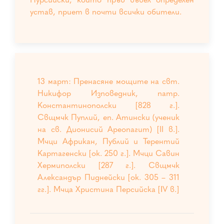
устав, приет в почти всички обители.
13 март: Пренасяне мощите на свт.
Никифор Изповедник, патр.
Константинополски [828 г.].
Свщмчк Пуплий, еп. Атински (ученик
на св. Дионисий Ареопагит) [II в.].
Мчци Африкан, Публий и Терентий
Картагенски [ок. 250 г.]. Мчци Савин
Хермиполски [287 г.]. Свщмчк
Александър Пиднейски [ок. 305 – 311
гг.]. Мчца Христина Персийска [ІV в.]