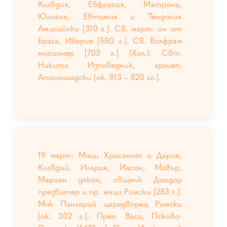
Клавдия, Евфрасия, Матрона,
Юлиана, Евтимия и Теодосия
Амисийски [310 г.]. Св. март: ин от
Брага, Иберия [580 г.]. Св. Волфрам
мисионер [703 г.] (Хол.). Свт.
Никита Изповедник, архиеп.
Аполониадски [ок. 813 – 820 гг.].
19 март: Мчци Хрисаннт и Дария,
Клавдий, Илария, Иасон, Мавър,
Мариан дякон, свщмчк Диодор
презвитер и пр. мчци Римски [283 г.].
Мчк Панхарий царедворец Римски
[ок. 302 г.]. Преп. Васа, Псково-