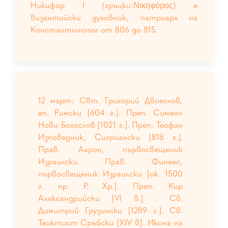
Никифор I (гръцки:Νικηφόρος) е
византийски духовник, патриарх на
Константинопол от 806 до 815.
12 март: Свт. Григорий Двоеслов,
еп. Римски [604 г.]. Преп. Симеон
Нови Богослов [1021 г.]. Преп. Теофан
Изповедник, Сигриански [818 г.].
Прав. Аарон, първосвещеник
Израилски. Прав. Финеес,
първосвещеник Израилски [ок. 1500
г. пр. Р. Хр.]. Преп. Кир
Александрийски [VI в.] . Св.
Димитрий Грузински [1289 г.]. Св.
Теоктист Сръбски [ХІV в]. Икона на