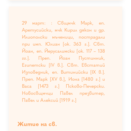
29 март: : Свщмчк Марк, еп.
Аретусийски, мчк Кирил дякон и др.
Илиополски мъченици, пострадали
при имп. Юлиан [ок. 363 г.]. Свт.
Йоан, еп. Йерусалимски [ок. 117 – 138
гг.]. Преп. Йоан Пустинник,
Египетски [IV в.]. Свт. Евстатий
Изповедник, еп. Витинийски [IX в.].
Преп. Марк [XV в.], Иона [1480 г.] и
Васа [1473 г.] Псково-Печерски.
Новосвщмчци Павел презвитер,
Павел и Алексий [1919 г.]
Житие на св.