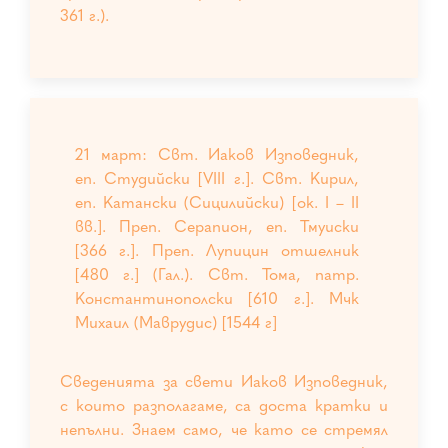
361 г.).
21 март: Свт. Иаков Изповедник,
еп. Студийски [VIII г.]. Свт. Кирил,
еп. Катански (Сицилийски) [ок. I – II
вв.]. Преп. Серапион, еп. Тмуиски
[366 г.]. Преп. Лупицин отшелник
[480 г.] (Гал.). Свт. Тома, патр.
Константинополски [610 г.]. Мчк
Михаил (Маврудис) [1544 г]
Сведенията за свети Иаков Изповедник,
с които разполагаме, са доста кратки и
непълни. Знаем само, че като се стремял