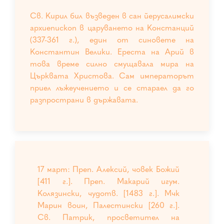
Св. Кирил бил възведен в сан йерусалимски
архиепископ в царуването на Констанций
(337-361 г.), един от синовете на
Константин Велики. Ереста на Арий в
това време силно смущавала мира на
Църквата Христова. Сам императорът
приел лъжеучението и се стараел да го
разпространи в държавата.
17 март: Преп. Алексий, човек Божий
[411 г.]. Преп. Макарий игум.
Колязински, чудотв. [1483 г.]. Мчк
Марин воин, Палестински [260 г.].
Св. Патрик, просветител на