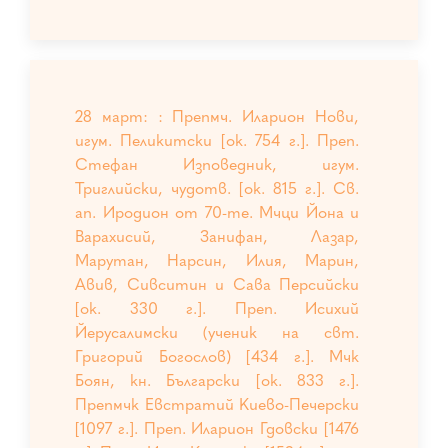
28 март: : Препмч. Иларион Нови,
игум. Пеликитски [ок. 754 г.]. Преп.
Стефан Изповедник, игум.
Триглийски, чудотв. [ок. 815 г.]. Св.
ап. Иродион от 70-те. Мчци Йона и
Варахисий, Занифан, Лазар,
Марутан, Нарсин, Илия, Марин,
Авив, Сивситин и Сава Персийски
[ок. 330 г.]. Преп. Исихий
Йерусалимски (ученик на свт.
Григорий Богослов) [434 г.]. Мчк
Боян, кн. Български [ок. 833 г.].
Препмчк Евстратий Киево-Печерски
[1097 г.]. Преп. Иларион Гдовски [1476