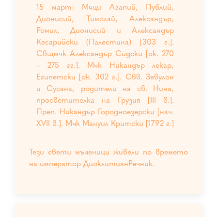
15 март: Мчци Агапий, Публий,
Дионисий, Тимолай, Александър,
Ромил, Дионисий и Александър
Кесарийски (Палестина) [303 г.].
Свщмчк Александър Сидски [ок. 270
– 275 гг.]. Мчк Никандър лекар,
Египетски [ок. 302 г.]. Свв. Зевулон
и Сусана, родители на св. Нина,
просветителка на Грузия [III в.].
Преп. Никандър Городноезерски [нач.
XVII в.]. Мчк Мануил Критски [1792 г.]
Тези свети мъченици живели по времето
на император ДиоклитианРечник.