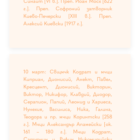
Синаит [VI в.]. Преп. Йоан Мосх [622
г.]. Преп. Софроний затворник
Киево-Печерски [XIII в.]. Преп.
Алексий Киевски [1917 г.].
10 март: Свщмчк Кодрат и мчци
Киприан, Дионисий, Анект, Павел,
Кресцент, Дионисий, Викторин,
Виктор, Никифор, Клавдий, Диодор,
Серапион, Папий, Леонид и Хариеса,
Нунехия, Василиса, Ника, Галина,
Теодора и пр. мчци Коринтски [258
г.]. Мчци Александър Апамейски [ок.
161 – 180 г.]. Мчци Кодрат,
Сатурнин и Руфин Никомидийски