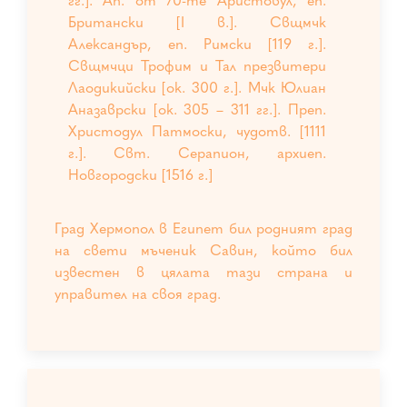
гг.]. Ап. от 70-те Аристовул, еп.
Британски [I в.]. Свщмчк
Александър, еп. Римски [119 г.].
Свщмчци Трофим и Тал презвитери
Лаодикийски [ок. 300 г.]. Мчк Юлиан
Аназаврски [ок. 305 – 311 гг.]. Преп.
Христодул Патмоски, чудотв. [1111
г.]. Свт. Серапион, архиеп.
Новгородски [1516 г.]
Град Хермопол в Египет бил родният град
на свети мъченик Савин, който бил
известен в цялата тази страна и
управител на своя град.