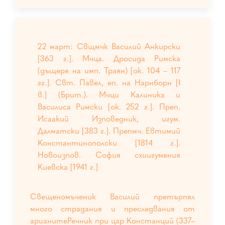
22 март: Свщмчк Василий Анкирски
[363 г.]. Мчца. Дросида Римска
(дъщеря на имп. Траян) [ок. 104 – 117
гг.]. Свт. Павел, еп. на Нарнборн [І
в.] (Брит.). Мчци Калиника и
Василиса Римски [ок. 252 г.]. Преп.
Исаакий Изповедник, игум.
Далматски [383 г.]. Препмч. Евтимий
Константинополски [1814 г.].
Новоизпов. София схиигумения
Киевска [1941 г.]
Свещеномъченик Василий претърпял
много страдания и преследвания от
арианитеРечник при цар Констанций (337–