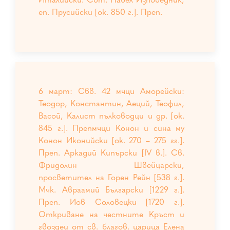
еп. Прусийски [ок. 850 г.]. Преп.
6 март: Свв. 42 мчци Аморейски:
Теодор, Константин, Аеций, Теофил,
Васой, Калист пълководци и др. [ок.
845 г.]. Препмчци Конон и сина му
Конон Иконийски [ок. 270 – 275 гг.].
Преп. Аркадий Кипърски [IV в.]. Св.
Фридолин Швейцарски,
просветител на Горен Рейн [538 г.].
Мчк. Авраамий Български [1229 г.].
Преп. Иов Соловецки [1720 г.].
Откриване на честните Кръст и
гвоздеи от св. благов. царица Елена