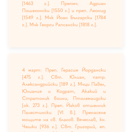
[1463 г.]. Препмч. Адриан
Пошехонски [1550 г.] и преп. Леонид
[1549 г.]. Мчк Йоан Български [1784
г.]. Мчк Георги Рапсански [1818 г.].
4 март: Преп. Герасим Йордански
[475 г.]. Свт. Юлиан, патр.
Александрийски [189 г.]. Мчци Павел,
Юлиания и Кодрат, Акакий и
Стратоник воини, Птолемаидски
[ок. 273 г.]. Преп. Йаков отшелник
Палестински [VI в.]. Пренасяне
мощите на св. благов. Вячеслав, кн.
Чешки [936 г.]. Свт. Григорий, еп.