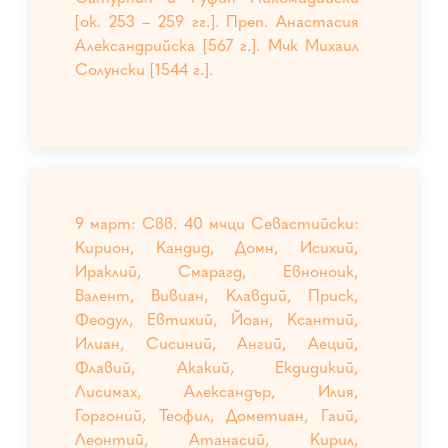
[ок. 253 – 259 гг.]. Преп. Анастасия
Александрийска [567 г.]. Мчк Михаил
Солунски [1544 г.].
9 март: Свв. 40 мчци Севастийски:
Кирион, Кандид, Домн, Исихий,
Ираклий, Смарагд, Евноноик,
Валент, Вивиан, Клавдий, Приск,
Феодул, Евтихий, Йоан, Ксантий,
Илиан, Сисиний, Ангий, Аеций,
Флавий, Акакий, Екдидикий,
Лисимах, Александър, Илия,
Горгоний, Теофил, Дометиан, Гаий,
Леонтий, Атанасий, Кирил,