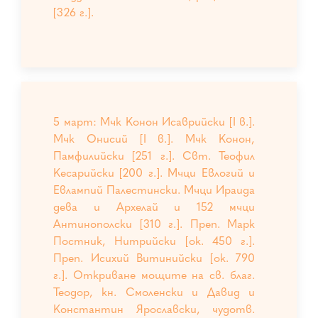
[326 г.].
5 март: Мчк Конон Исаврийски [I в.].
Мчк Онисий [I в.]. Мчк Конон,
Памфилийски [251 г.]. Свт. Теофил
Кесарийски [200 г.]. Мчци Евлогий и
Евлампий Палестински. Мчци Ираида
дева и Архелай и 152 мчци
Антинополски [310 г.]. Преп. Марк
Постник, Нитрийски [ок. 450 г.].
Преп. Исихий Витинийски [ок. 790
г.]. Откриване мощите на св. благ.
Теодор, кн. Смоленски и Давид и
Константин Ярославски, чудотв.