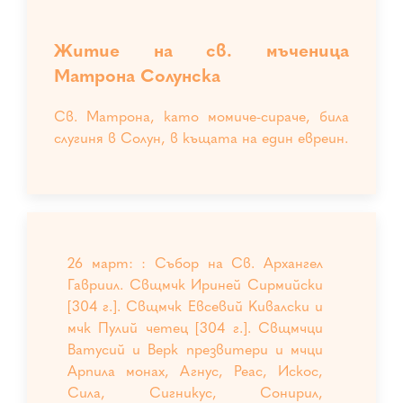
Житие на св. мъченица
Матрона Солунска
Св. Матрона, като момиче-сираче, била
слугиня в Солун, в къщата на един евреин.
26 март: : Събор на Св. Архангел
Гавриил. Свщмчк Ириней Сирмийски
[304 г.]. Свщмчк Евсевий Кивалски и
мчк Пулий четец [304 г.]. Свщмчци
Ватусий и Верк презвитери и мчци
Арпила монах, Агнус, Реас, Искос,
Сила, Сигникус, Сонирил,