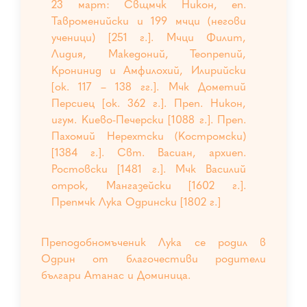
23 март: Свщмчк Никон, еп.
Тавроменийски и 199 мчци (негови
ученици) [251 г.]. Мчци Филит,
Лидия, Македоний, Теопрепий,
Кронинид и Амфилохий, Илирийски
[ок. 117 – 138 гг.]. Мчк Дометий
Персиец [ок. 362 г.]. Преп. Никон,
игум. Киево-Печерски [1088 г.]. Преп.
Пахомий Нерехтски (Костромски)
[1384 г.]. Свт. Васиан, архиеп.
Ростовски [1481 г.]. Мчк Василий
отрок, Мангазейски [1602 г.].
Препмчк Лука Одрински [1802 г.]
Преподобномъченик Лука се родил в
Одрин от благочестиви родители
българи Атанас и Доминица.