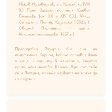
Йаков Изповедник, еп. Катански [VIII
в.]. Преп. Захарий постник, Киево-
Печерски [ок. ХII – ХIV вв.]. Мчци
Стефан и Петър Казански [1552 г.].
Свщмчк Партений III, патр.
Константинополски [1657 г.]
Преподобни Захария бил син на
египтянина Карион, който оставил жена
и деца и отишъл в манастир, където
приел монашество. Карион взел със себе
си и Захария, понеже майката не могла да
го изхрани.