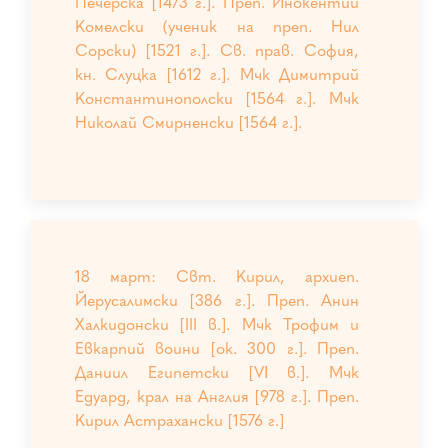
Печерска [1473 г.]. Преп. Инокентий
Комелски (ученик на преп. Нил
Сорски) [1521 г.]. Св. прав. София,
кн. Слуцка [1612 г.]. Мчк Димитрий
Константинополски [1564 г.]. Мчк
Николай Смирненски [1564 г.].
18 март: Свт. Кирил, архиеп.
Йерусалимски [386 г.]. Преп. Анин
Халкидонски [III в.]. Мчк Трофим и
Евкарпий воини [ок. 300 г.]. Преп.
Даниил Египетски [VІ в.]. Мчк
Едуард, крал на Англия [978 г.]. Преп.
Кирил Астрахански [1576 г.]