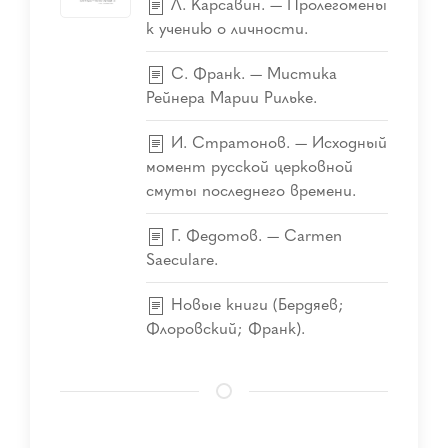
Л. Карсавин. — Пролегомены
к учению о личности.
С. Франк. — Мистика
Рейнера Марии Рильке.
И. Стратонов. — Исходный
момент русской церковной
смуты последнего времени.
Г. Федотов. — Carmen
Saeculare.
Новые книги (Бердяев;
Флоровский; Франк).