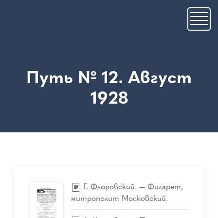
Премини
към
основното
съдържание
Путь № 12. Август
1928
Г. Флоровский. — Филарет,
митрополит Московский.