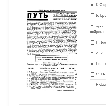
Г. Фе
Б. Вр
прот.
современ
Н. Бе
Д. Иш
Гр. П
С. Ил
Новые