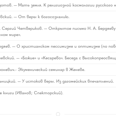
дотов. — Мать земля. К религиозной космологии русского н
евский. — От веры к богосознанию.
 Сергий Четвериков. — Открытое письмо Н. А. Бердяеву п
ном мире».
рдяев. — О христианском пессимизме и оптимизме (по пов
евский. — «Божие» и «Кесарево». Беседа с Высокопреосв
роневич.- Экуменический семинар в Женеве.
ьницкий. — У истоков веры. Из дагомейских впечатлений.
 книги (Иванов; Спекторский).