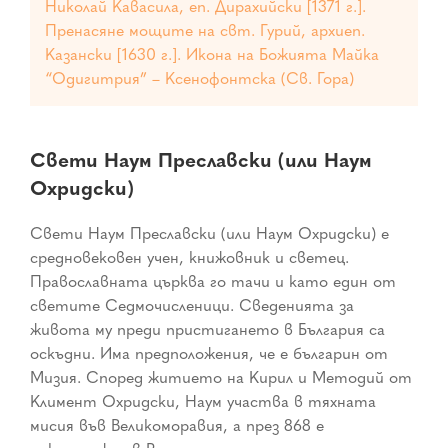
Николай Кавасила, еп. Дирахийски [1371 г.].
Пренасяне мощите на свт. Гурий, архиеп.
Казански [1630 г.]. Икона на Божията Майка
“Одигитрия” – Ксенофонтска (Св. Гора)
Свети Наум Преславски (или Наум
Охридски)
Свети Наум Преславски (или Наум Охридски) е
средновековен учен, книжовник и светец.
Православната църква го тачи и като един от
светите Седмочисленици. Сведенията за
живота му преди пристигането в България са
оскъдни. Има предположения, че е българин от
Мизия. Според житието на Кирил и Методий от
Климент Охридски, Наум участва в тяхната
мисия във Великоморавия, а през 868 е