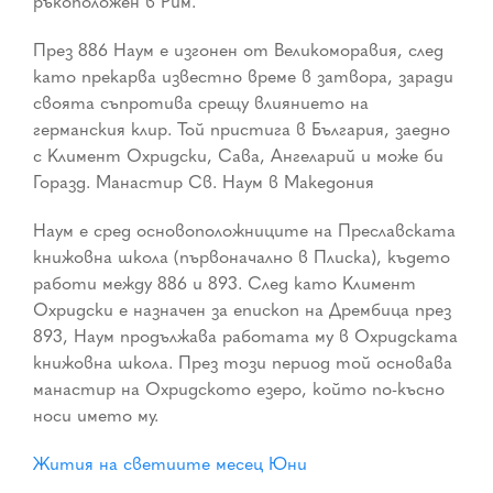
ръкоположен в Рим.
През 886 Наум е изгонен от Великоморавия, след
като прекарва известно време в затвора, заради
своята съпротива срещу влиянието на
германския клир. Той пристига в България, заедно
с Климент Охридски, Сава, Ангеларий и може би
Горазд. Манастир Св. Наум в Македония
Наум е сред основоположниците на Преславската
книжовна школа (първоначално в Плиска), където
работи между 886 и 893. След като Климент
Охридски е назначен за епископ на Дрембица през
893, Наум продължава работата му в Охридската
книжовна школа. През този период той основава
манастир на Охридското езеро, който по-късно
носи името му.
Жития на светиите месец Юни