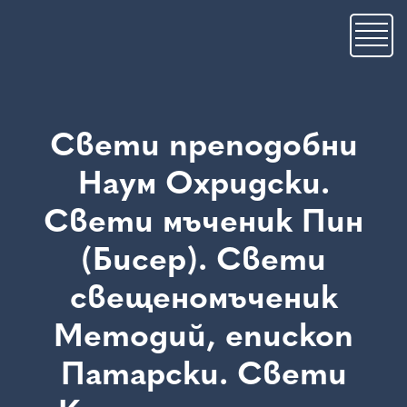
Премини
към
основното
съдържание
Свети преподобни
Наум Охридски.
Свети мъченик Пин
(Бисер). Свети
свещеномъченик
Методий, епископ
Патарски. Свети