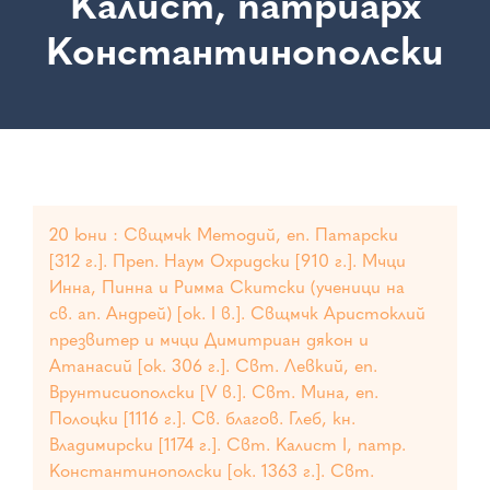
Калист, патриарх
Константинополски
20 юни : Свщмчк Методий, еп. Патарски
[312 г.]. Преп. Наум Охридски [910 г.]. Мчци
Инна, Пинна и Римма Скитски (ученици на
св. ап. Андрей) [ок. I в.]. Свщмчк Аристоклий
презвитер и мчци Димитриан дякон и
Атанасий [ок. 306 г.]. Свт. Левкий, еп.
Врунтисиополски [V в.]. Свт. Мина, еп.
Полоцки [1116 г.]. Св. благов. Глеб, кн.
Владимирски [1174 г.]. Свт. Калист I, патр.
Константинополски [ок. 1363 г.]. Свт.