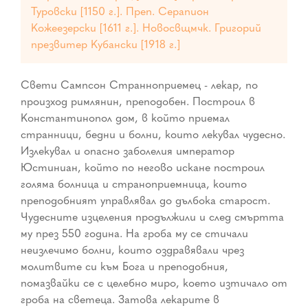
Туровски [1150 г.]. Преп. Серапион
Кожеезерски [1611 г.]. Новосвщмчк. Григорий
презвитер Кубански [1918 г.]
Свети Сампсон Странноприемец - лекар, по
произход римлянин, преподобен. Построил в
Константинопол дом, в който приемал
странници, бедни и болни, които лекувал чудесно.
Излекувал и опасно заболелия император
Юстиниан, който по негово искане построил
голяма болница и страноприемница, които
преподобният управлявал до дълбока старост.
Чудесните изцеления продължили и след смъртта
му през 550 година. На гроба му се стичали
неизлечимо болни, които оздравявали чрез
молитвите си към Бога и преподобния,
помазвайки се с целебно миро, което изтичало от
гроба на светеца. Затова лекарите в