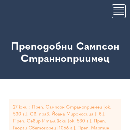
Премини
към
основното
съдържание
Преподобни Сампсон
Странноприимец
27 юни : Преп. Сампсон Страноприемец [ок.
530 г.]. Св. прав. Йоана Мироносица [I в.].
Преп. Севир Италийски [ок. 530 г.]. Преп.
Георги Светогорец [1066 г.]. Преп. Мартин