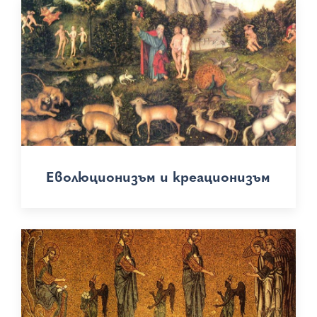
Еволюционизъм и креационизъм