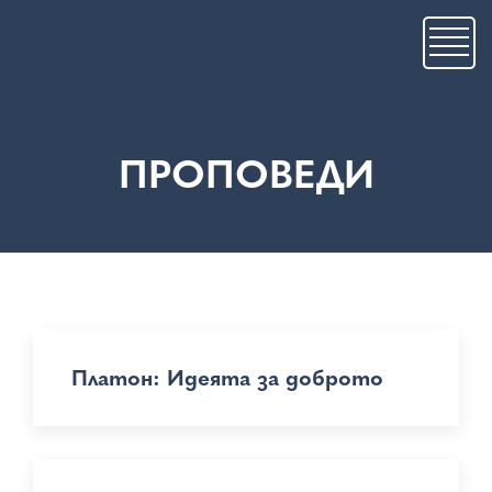
Премини
към
основното
съдържание
ПРОПОВЕДИ
Платон: Идеята за доброто