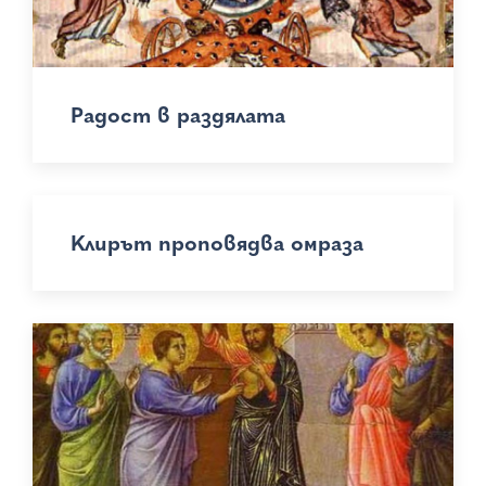
Радост в раздялата
Клирът проповядва омраза