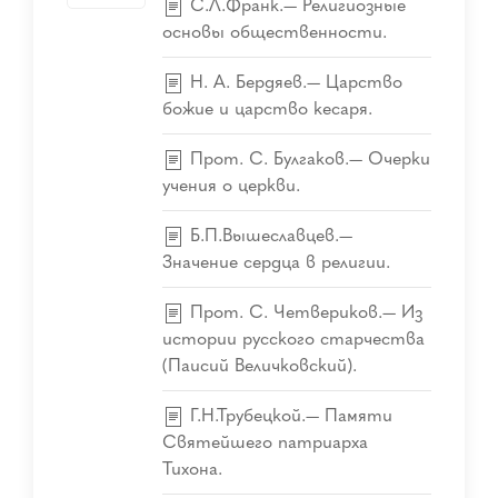
С.Л.Франк.— Религиозные
основы общественности.
Н. А. Бердяев.— Царство
божие и царство кесаря.
Прот. С. Булгаков.— Очерки
учения о церкви.
Б.П.Вышеславцев.—
Значение сердца в религии.
Прот. С. Четвериков.— Из
истории русского старчества
(Паисий Величковский).
Г.Н.Трубецкой.— Памяти
Святейшего патриарха
Тихона.