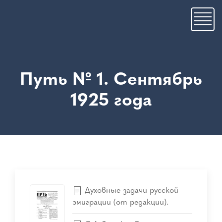
Премини
към
основното
съдържание
Путь № 1. Сентябрь
1925 года
Духовные задачи русской
эмиграции (от редакции).