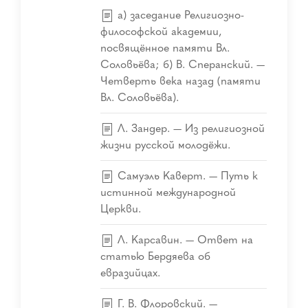
а) заседание Религиозно-
философской академии,
посвящённое памяти Вл.
Соловьёва; б) В. Сперанский. —
Четверть века назад (памяти
Вл. Соловьёва).
Л. Зандер. — Из религиозной
жизни русской молодёжи.
Самуэль Каверт. — Путь к
истинной международной
Церкви.
Л. Карсавин. — Ответ на
статью Бердяева об
евразийцах.
Г. В. Флоровский. —