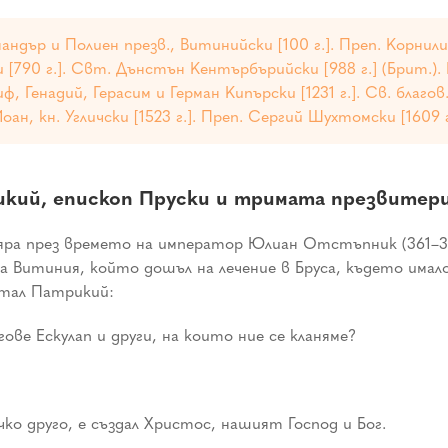
ндър и Полиен презв., Витинийски [100 г.]. Преп. Корнилий
ски [790 г.]. Свт. Дънстън Кентърбърийски [988 г.] (Брит.
 Генадий, Герасим и Герман Кипърски [1231 г.]. Св. благов
оан, кн. Угличски [1523 г.]. Преп. Сергий Шухтомски [1609 г
ий, епископ Пруски и тримата презвитери:
ра през времето на император Юлиан Отстъпник (361–363 
а Витиния, който дошъл на лечение в Бруса, където имал
итал Патрикий:
ове Ескулап и други, на които ние се кланяме?
чко друго, е създал Христос, нашият Господ и Бог.