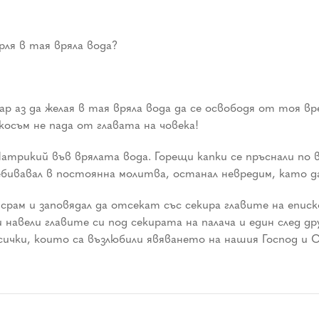
рля в тая вряла вода?
акар аз да желая в тая вряла вода да се освободя от тоя в
косъм не пада от главата на човека!
атрикий във врялата вода. Горещи капки се пръснали по 
вавал в постоянна молитва, останал невредим, като да 
срам и заповядал да отсекат със секира главите на епи
навели главите си под секирата на палача и един след д
всички, които са възлюбили явяването на нашия Господ и С