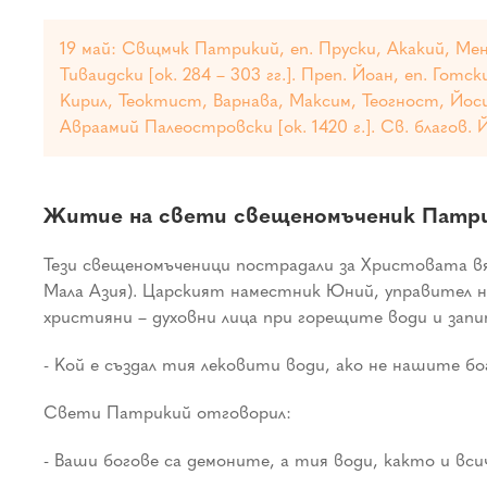
19 май: Свщмчк Патрикий, еп. Пруски, Акакий, Мена
Тиваидски [ок. 284 – 303 гг.]. Преп. Йоан, еп. Гот
Кирил, Теоктист, Варнава, Максим, Теогност, Йосиф,
Авраамий Палеостровски [ок. 1420 г.]. Св. благов. Й
Житие на свети свещеномъченик Патрик
Тези свещеномъченици пострадали за Христовата вя
Мала Азия). Царският наместник Юний, управител н
християни – духовни лица при горещите води и зап
- Кой е създал тия лековити води, ако не нашите бог
Свети Патрикий отговорил:
- Ваши богове са демоните, а тия води, както и вси