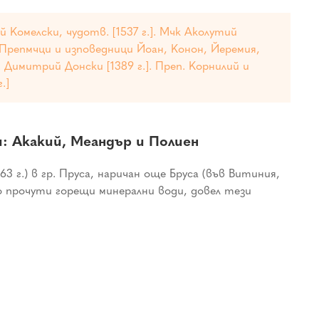
 Комелски, чудотв. [1537 г.]. Мчк Аколутий
). Препмчци и изповедници Йоан, Конон, Йеремия,
. Димитрий Донски [1389 г.]. Преп. Корнилий и
.]
 Акакий, Меандър и Полиен
г.) в гр. Пруса, наричан още Бруса (във Витиния,
о прочути горещи минерални води, довел тези