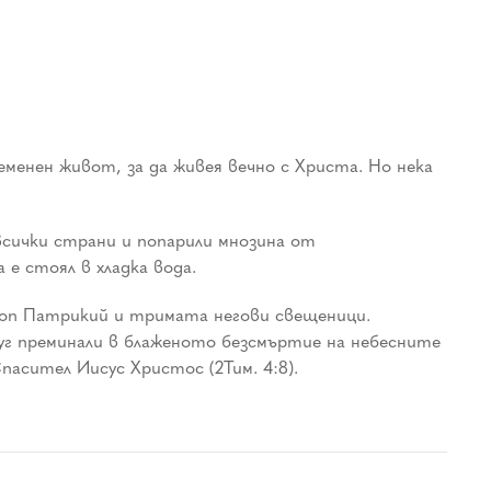
ременен живот, за да живея вечно с Христа. Но нека
всички страни и попарили мнозина от
е стоял в хладка вода.
скоп Патрикий и тримата негови свещеници.
руг преминали в блаженото безсмъртие на небесните
пасител Иисус Христос (2Тим. 4:8).