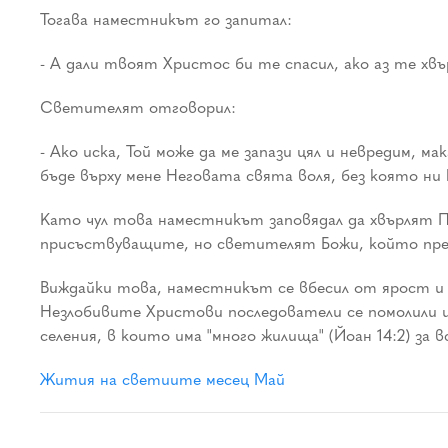
Тогава наместникът го запитал:
- А дали твоят Христос би те спасил, ако аз те хвъ
Светителят отговорил:
- Ако иска, Той може да ме запази цял и невредим, м
бъде върху мене Неговата свята воля, без която ни 
Като чул това наместникът заповядал да хвърлят П
присъствуващите, но светителят Божи, който преби
Виждайки това, наместникът се вбесил от ярост и 
Незлобивите Христови последователи се помолили и 
селения, в които има "много жилища" (Йоан 14:2) за 
Жития на светиите месец Май