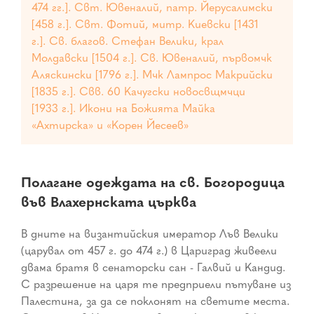
474 гг.]. Свт. Ювеналий, патр. Йерусалимски
[458 г.]. Свт. Фотий, митр. Киевски [1431
г.]. Св. благов. Стефан Велики, крал
Молдавски [1504 г.]. Св. Ювеналий, първомчк
Аляскински [1796 г.]. Мчк Лампрос Макрийски
[1835 г.]. Свв. 60 Качугски новосвщмчци
[1933 г.]. Икони на Божията Майка
«Ахтирска» и «Корен Йесеев»
Полагане одеждата на св. Богородица
във Влахернската църква
В дните на византийския имератор Лъв Велики
(царувал от 457 г. до 474 г.) в Цариград живеели
двама братя в сенаторски сан - Галвий и Кандид.
С разрешение на царя те предприели пътуване из
Палестина, за да се поклонят на светите места.