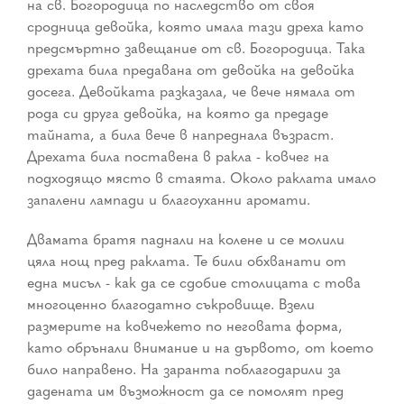
на св. Богородица по наследство от своя
сродница девойка, която имала тази дреха като
предсмъртно завещание от св. Богородица. Така
дрехата била предавана от девойка на девойка
досега. Девойката разказала, че вече нямала от
рода си друга девойка, на която да предаде
тайната, а била вече в напреднала възраст.
Дрехата била поставена в ракла - ковчег на
подходящо място в стаята. Около раклата имало
запалени лампади и благоуханни аромати.
Двамата братя паднали на колене и се молили
цяла нощ пред раклата. Те били обхванати от
една мисъл - как да се сдобие столицата с това
многоценно благодатно съкровище. Взели
размерите на ковчежето по неговата форма,
като обрънали внимание и на дървото, от което
било направено. На заранта поблагодарили за
дадената им възможност да се помолят пред