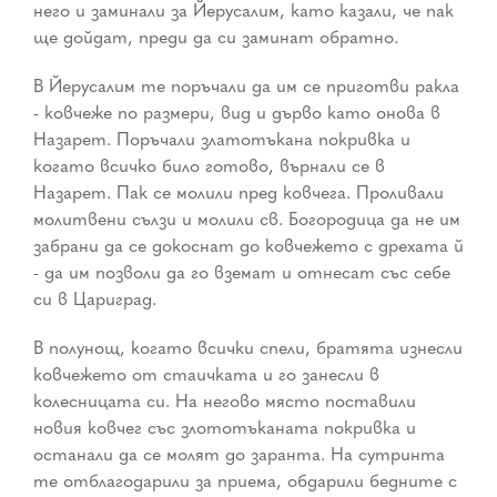
него и заминали за Йерусалим, като казали, че пак
ще дойдат, преди да си заминат обратно.
В Йерусалим те поръчали да им се приготви ракла
- ковчеже по размери, вид и дърво като онова в
Назарет. Поръчали златотъкана покривка и
когато всичко било готово, върнали се в
Назарет. Пак се молили пред ковчега. Проливали
молитвени сълзи и молили св. Богородица да не им
забрани да се докоснат до ковчежето с дрехата й
- да им позволи да го вземат и отнесат със себе
си в Цариград.
В полунощ, когато всички спели, братята изнесли
ковчежето от стаичката и го занесли в
колесницата си. На негово място поставили
новия ковчег със злототъканата покривка и
останали да се молят до заранта. На сутринта
те отблагодарили за приема, обдарили бедните с