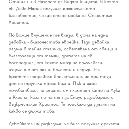
Отишли и в Назарет да видят къщата, в която
св. Дева Мария получила архангелското
благовестие, че ще стане майка на Спасителя
Христос.
По Божие внушение те влезли в дома на една
девойка - благочестива еврейка. Тази девойка
пазела в тайна стаичка, осветявана от свещи и
благоухаеща от тамян, дрехата на св.
Богородица, от която мнозина получавали
изцеление от разни болести и недъзи. На
братята направило впечатление, че при този
дом се трупали много болни. Пък и сами
почувствали, че съцата им пламтят като на Лука
и Клеопа, когато на път за Емаус разговаряли с
възкръсналия Христос. Те поискали да узнаят на
какво се дължи това.
Девойката им разказала, че била получила дрехата