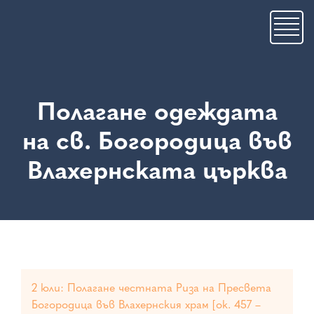
Премини
към
основното
съдържание
Полагане одеждата
на св. Богородица във
Влахернската църква
2 юли: Полагане честната Риза на Пресвета
Богородица във Влахернския храм [ок. 457 –