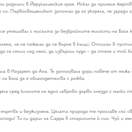
и роднини в Йерусалимския храм. Искал да принесе жертва
и. Първосвещеникът започнал да го укоряла, че заради гр
 се утешавал с мисълта за безбройните милости на Бога к
оляма, че не пожелал да се върне в къщи. Отишъл в пусти
да се смили над него, да извърши чудо – да стане и той 
а в Назарет до Ана. Тя затъгувала дори повече от мъжа 
на Бога да я облагодетелсва с рожба.
яла сред клоните на едно лаврово дърво гнездо с малки п
съм мъртва и безжизнена. Цялата природа те прославя със 
осподи! Ти си дарил на Сарра в старините й син. Чуй и ме