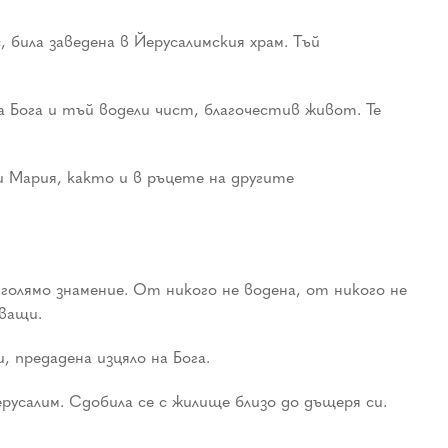
била заведена в Йерусалимския храм. Тъй
а Бога и тъй водели чист, благочестив живот. Те
 Мария, както и в ръцете на другите
олямо знамение. От никого не водена, от никого не
тващи.
 предадена изцяло на Бога.
русалим. Сдобила се с жилище близо до дъщеря си.