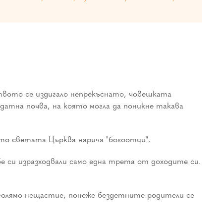
ството се издигало непрекъснато, човешката
одатна почва, на която могла да поникне такава
ито светата Църква нарича "богоотци".
бе си изразходвали само една трета от доходите си.
а голямо нещастие, понеже бездетните родители се