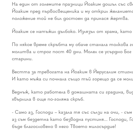
На един от големите празници Йоаким дошъл със сво
Йоаким пред първосвещеника и му открил желанието с
положение той не бил достоен да принася жертва.
Йоаким се натъжил дълбоко. Излязъл от храма, като
По някое време скръбта му обаче станала толкова г
молитва и строг пост 40 дни. Молел се усърдно Бог 
старини.
Вестта за тревогата на Йоаким в Йерусалим стигнал
И като мъжа си почнала също тъй горещо да се моли 
Веднъж, като работела в домашната си градина, вид
хвърлила в още по-голяма скръб.
- Само аз, Господи – казала тя със сълзи на очи, - 
аз съм бездетна като безводна пустиня... Господи, Г
бъде благословено в него Твоето милосърдие!