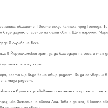
реминаха облаците. Твоите сълзи капнаха пред Господа. Т
е бъде дадено спасение на целия свят. Ще я наречеш Мари
даде в служба на Бога.
ла в Йерусалимския храм, за да благодари на Бога и там
в пустинята и му казал:
ря, която ще бъде ваша обща радост. За да се увериш в
тена тази радост.
кали се взаимно за явяването на ангела и принесли заедн
разника Зачатие на света Ана. Това е денят, в която св
ва се родила на света.