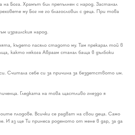
 на Бога. Храмът бил препълнен с народ. Застанал
еховете му Бог не го благословил с деца. При това
ъм израилския народ.
нята, където пасяло стадото му. Там прекарал той в
баща, както някога Авраам станал баща в дълбоки
си. Считала себе си за причина за бездетството им.
тиченца. Гледката на това щастливо гнездо я
своите плодове. Всички се радват на свои деца. Само
не. И аз ще Ти принеса роденото от мене в дар, за да