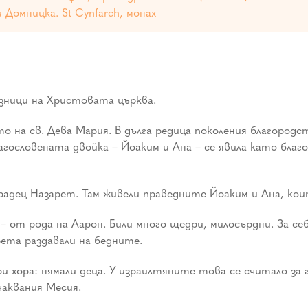
 Домницка. St Cynfarch, монах
зници на Христовата църква.
 на св. Дева Мария. В дълга редица поколения благород
агословената двойка – Йоаким и Ана – се явила като благ
радец Назарет. Там живели праведните Йоаким и Ана, ко
– от рода на Аарон. Били много щедри, милосърдни. За се
ета раздавали на бедните.
и хора: нямали деца. У израилтяните това се считало з
аквания Месия.