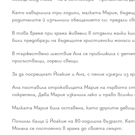
Като навършила три години, малката Мария, бъдеща
родителите й изпълнили обещанието си: предали сво
В това време при храма живеели в отделни малки кил
били предобрази на бъдещите християнски монаси и
В тържествено шествие Ана се приближила с детето
присъстващи, горели свещи.
За да посрещнат Йоаким и Ана, с пение излезли из х
Ана поставила отроковицата Мария на първото стъпа
покрепяна, Дева Мария изкачила леко и право всички
Малката Мария била оставена, като другите девици,
Починал баща й Йоаким на 80-годишна възраст. Като
Молела се постоянно в храма до своята смърт.