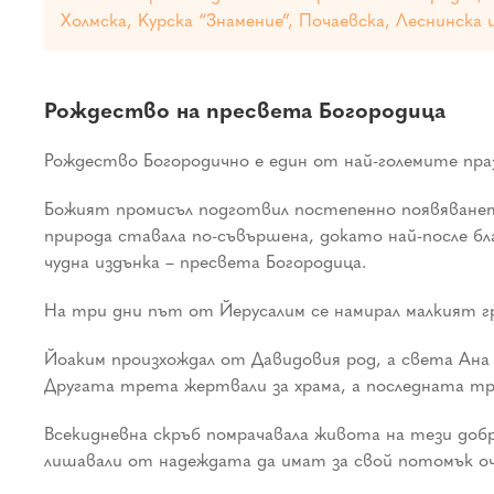
Холмска, Курска “Знамение”, Почаевска, Леснинска и
Рождество на пресвета Богородица
Рождество Богородично е един от най-големите пра
Божият промисъл подготвил постепенно появяването
природа ставала по-съвършена, докато най-после бл
чудна издънка – пресвета Богородица.
На три дни път от Йерусалим се намирал малкият г
Йоаким произхождал от Давидовия род, а света Ана 
Другата трета жертвали за храма, а последната тр
Всекидневна скръб помрачавала живота на тези добр
лишавали от надеждата да имат за свой потомък оч