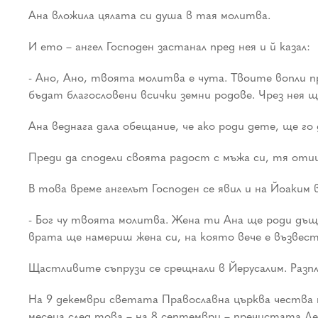
Ана вложила цялата си душа в тая молитва.
И ето – ангел Господен застанал пред нея и й казал:
- Ано, Ано, твоята молитва е чута. Твоите вопли п
бъдат благословени всички земни родове. Чрез нея щ
Ана веднага дала обещание, че ако роди дете, ще го 
Преди да сподели своята радост с мъжа си, тя отиш
В това време ангелът Господен се явил и на Йоаким 
- Бог чу твоята молитва. Жена ти Ана ще роди дъще
врата ще намериш жена си, на която вече е възвес
Щастливите съпрузи се срещнали в Йерусалим. Разпла
На 9 декември светата Православна църква чества п
месеца след това – на 8 септември – пречистата Де