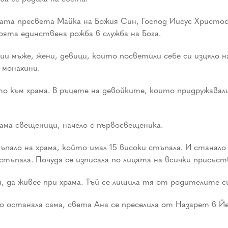
та пресвета Майка на Божия Син, Господ Иисус Христос, 
ята единствена рожба в служба на Бога.
ии мъже, жени, девици, които посветили себе си изцяло н
 монахини.
 към храма. В ръцете на девойките, които придружавали
рама свещеници, начело с първосвещеника.
ло на храма, който имал 15 високи стъпала. И станало г
 стъпала. Почуда се изписала по лицата на всички присъс
 да живее при храма. Тъй се лишила тя от родителите си,
 останала сама, света Ана се преселила от Назарет в Йе