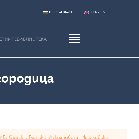
BULGARIAN
ENGLISH
ЕТИИТЕ
БИБЛИОТЕКА
городица
 МБ:
Сямска, Глинска, Лукиановска, Исааковска,