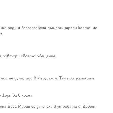
и ще родиш благословена дъщеря, заради която ще
я.
 да повтори своето обещание.
 моите думи, иди в Йерусалим. Там при златните
о жертва в храма.
ета Дева Мария се заченала в утробата й. Девет