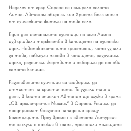
Недалеч от град Сореос се намирало селото
Лимна. Автоном обърнал към Христа Бога много
от езическите жители на това село.
Един ден останалите езичници на село Лимна
извършвали тържество в капището на езически
идол. Новопокръстените християни, като узнали
за това, навлезли масово в капището, разрушили
идола, разсипали жертвите и съборили до основи
самото капище.
Разгневените езичници се сговорили да
отмъстят на християните. Те узнали тайно
деня, в който епископ Автоном ще служи в храма
„Св. архистратиг Михаил” в Сореос. Решили да
предприемат внезапно нападение срещу
богомолците. През време на светата Литургия
те нахлули с оръжия в храма, прогонили молещите