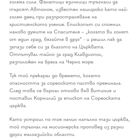
голяма сила. Фанатици езичници тръгнали да
търсят Автоном, известен нашироко като най-
голям деец при разпространяване на
християнското учение. Епископът си спомнил
наново думите на Спасителя – „когато ви гонят
от един град, бягайте в друг” - и решил пак да
запази себе си за благото на Църквата.
Отпътувал тайно за град Клавдиопол,
разположен на брега на Черно море.
Тук той прекарал до времето, когато
опасността за сореоското паство преминала.
След това се върнал отново във Витиния и
поставил Корнилий за епископ на Сореоската
църква.
Като устроил по тоя начин напълно тази църква,
той тръгнал на мисионерска проповед из разни
други малоазийски области.