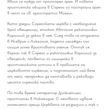
Явила се нужда от просторен храм. И новата
християнска община в Сореос си построила храм
в чест на св. архистратиг Михаил.
Като уредил Сореоската църква с необходимия
брой свещеници, епископ Автоном ръкоположил
Корнилий за дякон в нея. След това се отдалечил
в Исаврия и Ликаония, където насаждал със
същия успех Христовото учение. Оттук се
върнал пак в Сореос и ръкоположил Корнилий за
свещеник, посветил го нашироко в
християнските истини и в правилата на
църковното служение, и подпомогнат най-вече
от него, продължил да наставлява и ръководи
цялото сореоско паство.
По това време император Диоклетиан
пристигнал в Никомидия. С неговото идване
гонението срещу Църквата се разразило и тук с