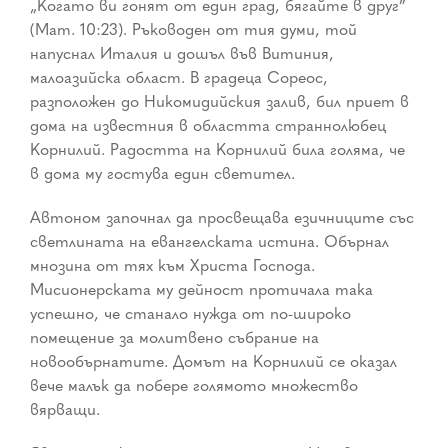
„Когато ви гонят от един град, бягайте в друг”
(Мат. 10:23). Ръководен от тия думи, той
напуснал Италия и дошъл във Витиния,
малоазийска област. В градеца Сореос,
разположен до Никомидийския залив, бил приет в
дома на известния в областта страннолюбец
Корнилий. Радостта на Корнилий била голяма, че
в дома му гостува един светител.
Автоном започнал да просвещава езичниците със
светлината на евангелската истина. Обърнал
мнозина от тях към Христа Господа.
Мисионерската му дейност протичала така
успешно, че станало нужда от по-широко
помещение за молитвено събрание на
новообърнатите. Домът на Корнилий се оказал
вече малък да побере голямото множество
вярващи.