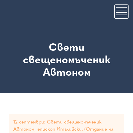
Премини
към
основното
съдържание
Свети
свещеномъченик
Автоном
12 септември: Свети свещеномъченик
Автоном, епископ Италийски. (Отдание на