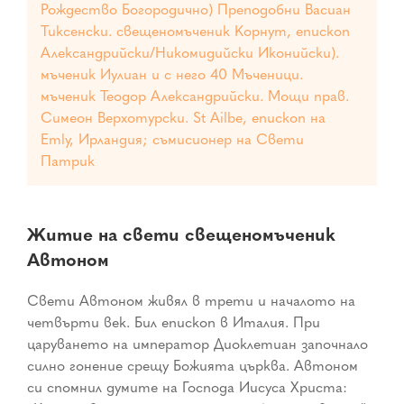
Рождество Богородично)
Преподобни Васиан
Тиксенски. свещеномъченик Корнут, епископ
Александрийски/Никомидийски Иконийски).
мъченик Иулиан и с него 40 Мъченици.
мъченик Теодор Александрийски. Мощи прав.
Симеон Верхотурски. St Ailbe, епископ на
Emly, Ирландия; съмисионер на Свети
Патрик
Житие на свети свещеномъченик
Автоном
Свети Автоном живял в трети и началото на
четвърти век. Бил епископ в Италия. При
царуването на император Диоклетиан започнало
силно гонение срещу Божията църква. Автоном
си спомнил думите на Господа Иисуса Христа: