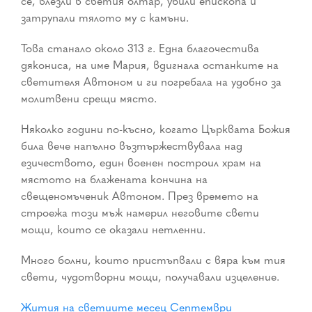
се, влезли в светия олтар, убили епископа и
затрупали тялото му с камъни.
Това станало около 313 г. Една благочестива
дякониса, на име Мария, вдигнала останките на
светителя Автоном и ги погребала на удобно за
молитвени срещи място.
Няколко години по-късно, когато Църквата Божия
била вече напълно възтържествувала над
езичеството, един военен построил храм на
мястото на блажената кончина на
свещеномъченик Автоном. През времето на
строежа този мъж намерил неговите свети
мощи, които се оказали нетленни.
Много болни, които пристъпвали с вяра към тия
свети, чудотворни мощи, получавали изцеление.
Жития на светиите месец Септември