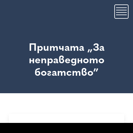
Премини
към
основното
съдържание
Притчата „За
неправедното
богатство”